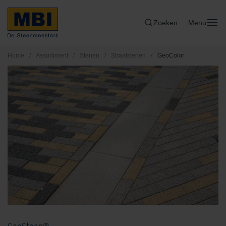
Zoeken
Menu
Home
/
Assortiment
/
Stenen
/
Straatstenen
/
GeoColor