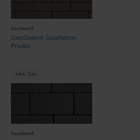
GeoSteen®
Rood/Bruin
Rood/Zwart gemengd
GeoSteen® GeoRetron
Privato
Infra, Tuin
Rood/Zwart genuanceerd
Terracotta
GeoSteen®