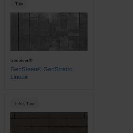
Tuin
Platinum
Rood-Bruin
GeoSteen®
GeoSteen® GeoStretto
Lineair
Infra, Tuin
Rood-Zwart
Rood-Zwart Nuance