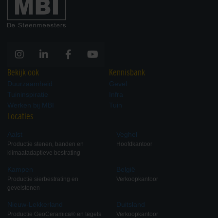
Bekijk ook
Kennisbank
Duurzaamheid
Gevel
Tuininspiratie
Infra
Werken bij MBI
Tuin
Locaties
Aalst
Veghel
Productie stenen, banden en
Hoofdkantoor
klimaatadaptieve bestrating
Kampen
België
Productie sierbestrating en
Verkoopkantoor
gevelstenen
Nieuw-Lekkerland
Duitsland
Productie GeoCeramica® en tegels
Verkoopkantoor