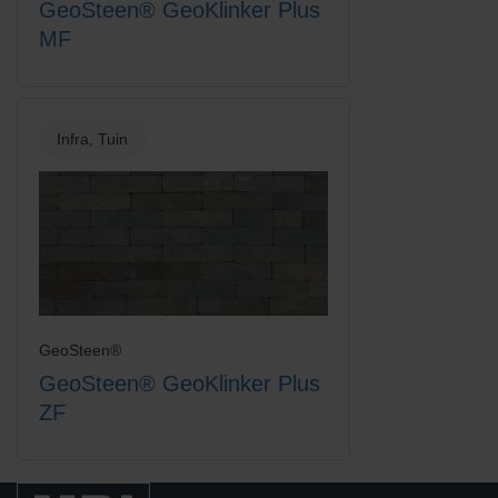
GeoSteen® GeoKlinker Plus
MF
Titaan
Wit
Infra, Tuin
Zandgeel
Zwart-Rood Gemengd
GeoSteen®
GeoSteen® GeoKlinker Plus
ZF