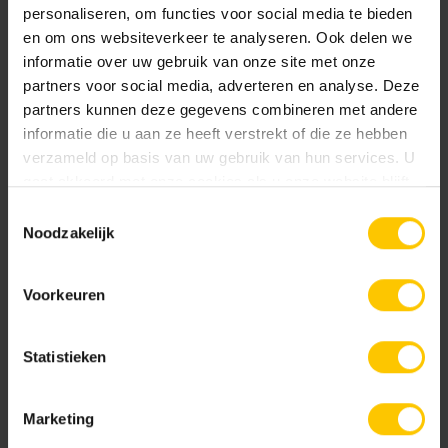
natuurlijk materiaal. Base Protection behandeling.
personaliseren, om functies voor social media te bieden
en om ons websiteverkeer te analyseren. Ook delen we
informatie over uw gebruik van onze site met onze
Documentatie
partners voor social media, adverteren en analyse. Deze
partners kunnen deze gegevens combineren met andere
NL-BSB-certificaat vooraf vervaardigde elementen van beton
informatie die u aan ze heeft verstrekt of die ze hebben
verzameld op basis van uw gebruik van hun services. U
Edel Donkergrijs
Edel Geel
gaat akkoord met onze cookies als u onze website blijft
KOMO-certificaat betonstraatsteen (Aalst) K2021
gebruiken.
Toestemmingsselectie
Noodzakelijk
KOMO-certificaat betonstraatstenen (Kampen) K2304
Voorkeuren
GeoColor Classic
Edel Grijs
Edel Groen
Statistieken
GeoColor Excellent
Marketing