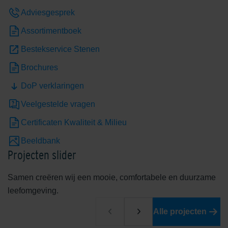
Adviesgesprek
Assortimentboek
Bestekservice Stenen
Brochures
DoP verklaringen
Edelheide
Edelhelderwit
Veelgestelde vragen
Certificaten Kwaliteit & Milieu
Beeldbank
Projecten slider
Samen creëren wij een mooie, comfortabele en duurzame
leefomgeving.
Edelrood
Edelroodbruin
Alle projecten