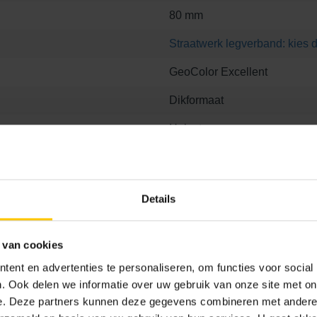
80 mm
Straatwerk legverband: kies d
GeoColor Excellent
Dikformaat
Helesteen
192
Details
 van cookies
ent en advertenties te personaliseren, om functies voor social
 8
21.1 x 6.8 x 8
21.1 x 10.5 x 8
21.1 x 21.1 x 8
. Ook delen we informatie over uw gebruik van onze site met on
e. Deze partners kunnen deze gegevens combineren met andere i