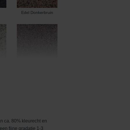
Edel Donkerbruin
Edel Heidemangaan
n ca. 80% kleurecht en
t
Edelblauw
een fijne gradatie 1-3