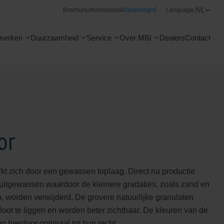
NL
Brochures
Kennisbank
Dealerlogin
Language:
merken
Duurzaamheid
Service
Over MBI
Dealers
Contact
or
t zich door een gewassen toplaag. Direct na productie
 uitgewassen waardoor de kleinere gradaties, zoals zand en
, worden verwijderd. De grovere natuurlijke granulaten
oot te liggen en worden beter zichtbaar. De kleuren van de
 hierdoor optimaal tot hun recht.