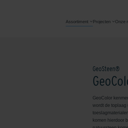
Assortiment
Projecten
Onze 
GeoSteen®
GeoCol
GeoColor kenmerk
wordt de toplaag
toeslagmaterialen
komen hierdoor bl
natuursteen komen