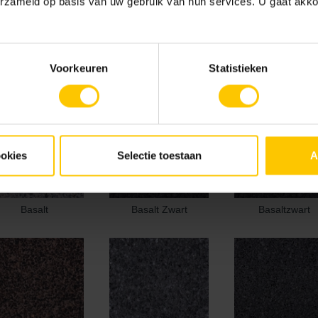
erzameld op basis van uw gebruik van hun services. U gaat akk
Voorkeuren
Statistieken
ookies
Selectie toestaan
A
Basalt
Basalt Zwart
Basaltzwart