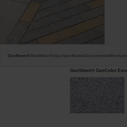
GeoSteen®:
Maat
Kleur
Textuur
Specificaties
Documentatie
Brochure
GeoSteen® GeoColor Excel