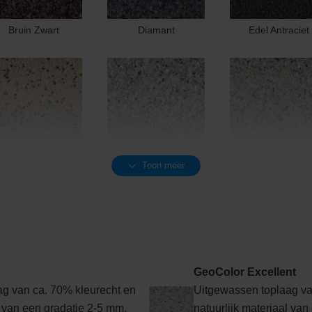
Bruin Zwart
Diamant
Edel Antraciet
Toon meer
Edel Geel
Edel Grijs
Edel Groen
GeoColor Excellent
g van ca. 70% kleurecht en
Uitgewassen toplaag va
Edel Rood-Bruin
Edelantraciet
Edelbasaltzwar
l van een gradatie 2-5 mm.
natuurlijk materiaal van 