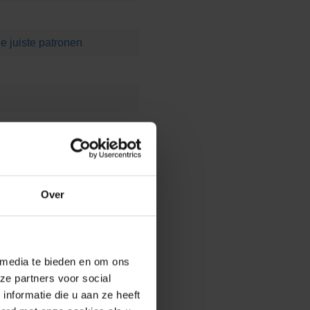
e juiste patronen
Over
 media te bieden en om ons
ze partners voor social
nformatie die u aan ze heeft