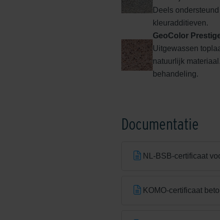
Deels ondersteund
kleuradditieven.
GeoColor Prestig
Uitgewassen topla
natuurlijk materiaa
behandeling.
Edeldonkerbruin
Documentatie
NL-BSB-certificaat vo
Edelhelderwit
KOMO-certificaat bet