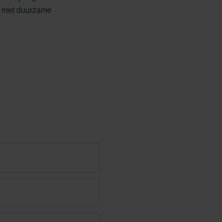
 met duurzame
Edelheide
Ferro