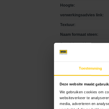
Hoogte:
verwerkingsadvies link:
Textuur:
Naam formaat steen:
Speciale stukken:
Kleurcode:
Toestemming
Maat
Deze website maakt gebruik
We gebruiken cookies om cont
0 x 0 x 8
10.5 x 10.5 x
websiteverkeer te analyseren
media, adverteren en analys