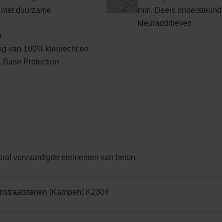
 met duurzame
mm. Deels ondersteund
kleuradditieven.
e
ag van 100% kleurecht en
l. Base Protection
Edel donkergrijs
Edelgeel
Edelgrijs
oraf vervaardigde elementen van beton
Edelrood
Edelroodbruin
Engels Rood
onstraatstenen (Kampen) K2304