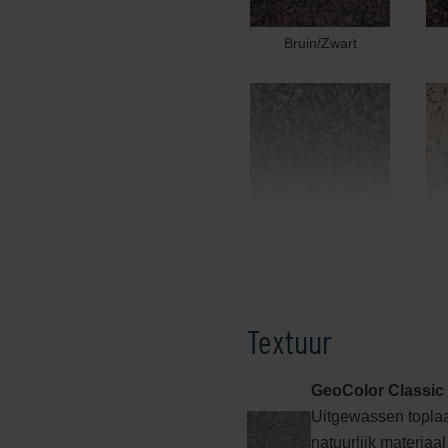
Bruin/Zwart
Edel Donkergrijs
Textuur
GeoColor Classic
Uitgewassen toplaa
Edel Rood
natuurlijk materiaa