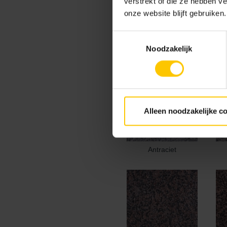
verstrekt of die ze hebben v
onze website blijft gebruiken.
Kleur
Toestemmingsselectie
Standaard kleuren
Noodzakelijk
Alleen noodzakelijke c
Antraciet