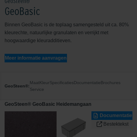
GeoSteen®
GeoBasic
Binnen GeoBasic is de toplaag samengesteld uit ca. 80%
kleurechte, natuurlijke granulaten en verrijkt met
hoogwaardige kleuradditieven.
Meer informatie aanvragen
Maat
Kleur
Specificaties
Documentatie
Brochures
GeoSteen®:
Service
GeoSteen® GeoBasic Heidemangaan
Documentatie
Bestektekst