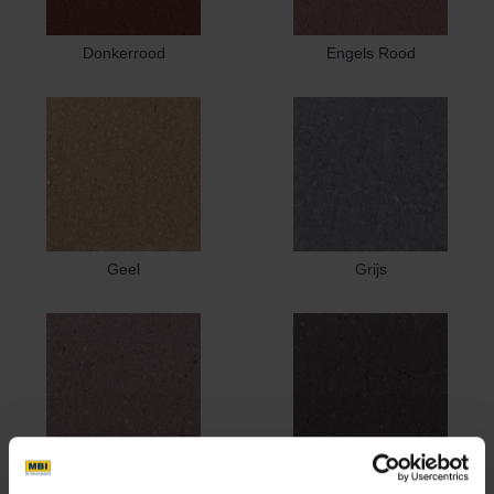
Donkerrood
Engels Rood
Geel
Grijs
Heide
Heidemangaan