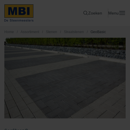
Zoeken
Menu
Home
/
Assortiment
/
Stenen
/
Straatstenen
/
GeoBasic