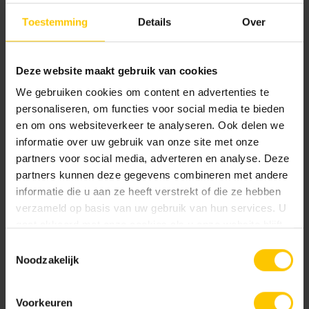
Toestemming
Details
Over
Deze website maakt gebruik van cookies
We gebruiken cookies om content en advertenties te
personaliseren, om functies voor social media te bieden
en om ons websiteverkeer te analyseren. Ook delen we
Hemels Blauw
Okergeel
informatie over uw gebruik van onze site met onze
partners voor social media, adverteren en analyse. Deze
partners kunnen deze gegevens combineren met andere
informatie die u aan ze heeft verstrekt of die ze hebben
verzameld op basis van uw gebruik van hun services. U
gaat akkoord met onze cookies als u onze website blijft
gebruiken.
Toestemmingsselectie
Noodzakelijk
Rood/Zwart genuanceerd
Terracotta
Voorkeuren