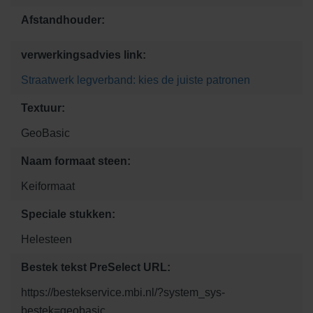
Afstandhouder:
verwerkingsadvies link:
Straatwerk legverband: kies de juiste patronen
Textuur:
GeoBasic
Naam formaat steen:
Keiformaat
Speciale stukken:
Helesteen
Bestek tekst PreSelect URL:
https://bestekservice.mbi.nl/?system_sys-
bestek=geobasic