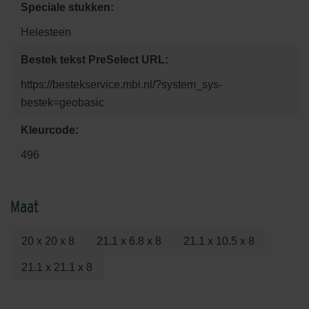
Speciale stukken:
Helesteen
Bestek tekst PreSelect URL:
https://bestekservice.mbi.nl/?system_sys-
bestek=geobasic
Kleurcode:
496
Maat
20 x 20 x 8
21.1 x 6.8 x 8
21.1 x 10.5 x 8
21.1 x 21.1 x 8