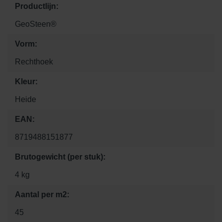
Productlijn:
GeoSteen®
Vorm:
Rechthoek
Kleur:
Heide
EAN:
8719488151877
Brutogewicht (per stuk):
4 kg
Aantal per m2:
45