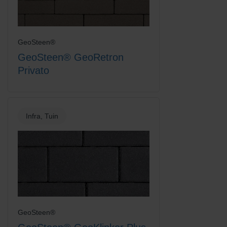
GeoSteen®
GeoSteen® GeoRetron
Privato
Infra, Tuin
GeoSteen®