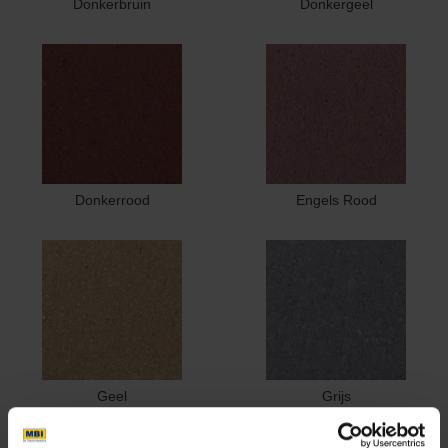
Donkerbruin
Donkergeel
Donkerrood
Engels Rood
Geel
Grijs