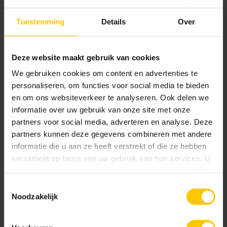
Toestemming
Details
Over
Deze website maakt gebruik van cookies
Heide
Heidemangaan
We gebruiken cookies om content en advertenties te
personaliseren, om functies voor social media te bieden
en om ons websiteverkeer te analyseren. Ook delen we
informatie over uw gebruik van onze site met onze
partners voor social media, adverteren en analyse. Deze
partners kunnen deze gegevens combineren met andere
informatie die u aan ze heeft verstrekt of die ze hebben
verzameld op basis van uw gebruik van hun services. U
gaat akkoord met onze cookies als u onze website blijft
Hemels Blauw
Okergeel
gebruiken.
Toestemmingsselectie
Noodzakelijk