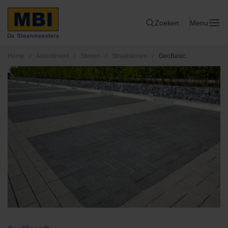
Zoeken
Menu
Home
/
Assortiment
/
Stenen
/
Straatstenen
/
GeoBasic