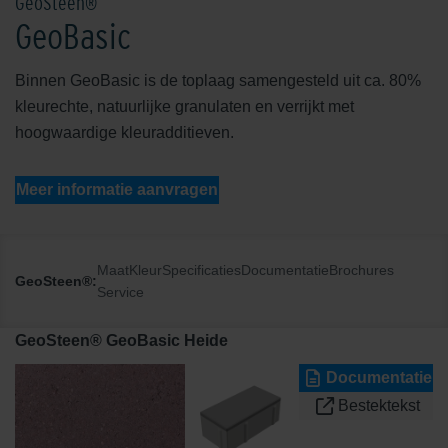
GeoSteen®
GeoBasic
Binnen GeoBasic is de toplaag samengesteld uit ca. 80%
kleurechte, natuurlijke granulaten en verrijkt met
hoogwaardige kleuradditieven.
Meer informatie aanvragen
Maat
Kleur
Specificaties
Documentatie
Brochures
GeoSteen®:
Service
GeoSteen® GeoBasic Heide
Documentatie
Bestektekst