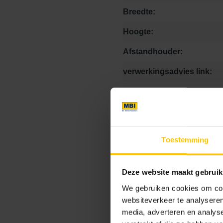
Breedte:
Hoogte:
Afstandhouder:
verwerkingsadvies link:
Textuur:
Naam formaat steen:
Speciale stukken:
Toestemming
Kleurcode:
Deze website maakt gebruik
We gebruiken cookies om cont
websiteverkeer te analyseren
Maat
media, adverteren en analys