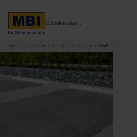
Zoeken naar…
Home
/
Assortiment
/
Stenen
/
Straatstenen
/
GeoBasic