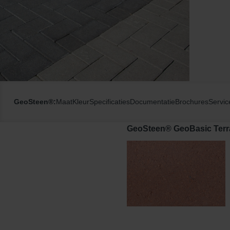
GeoSteen®:
Maat
Kleur
Specificaties
Documentatie
Brochures
Servic
GeoSteen® GeoBasic Terr