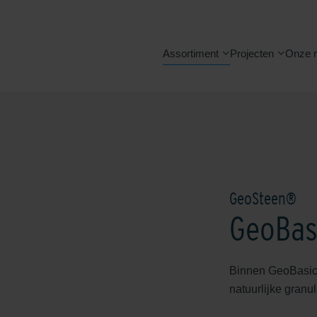
Assortiment
Projecten
Onze 
GeoSteen®
GeoBas
Binnen GeoBasic 
natuurlijke granu