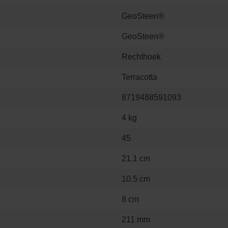
GeoSteen®
GeoSteen®
Rechthoek
Terracotta
8719488591093
4 kg
45
21.1 cm
10.5 cm
8 cm
211 mm