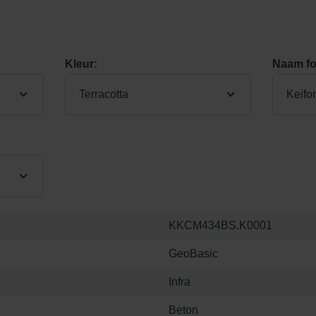
Kleur:
Naam fo
Terracotta
Keifo
KKCM434BS.K0001
GeoBasic
Infra
Beton