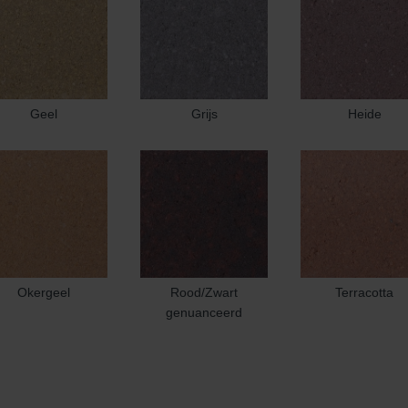
Geel
Grijs
Heide
Okergeel
Rood/Zwart
Terracotta
genuanceerd