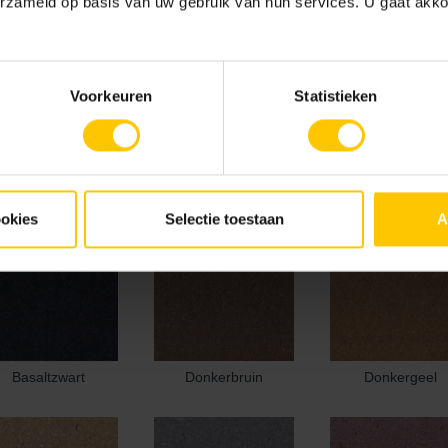
erzameld op basis van uw gebruik van hun services. U gaat akk
x 8
21.1 x 10.5 x 8
21.1 x 21.1 x 8
Voorkeuren
Statistieken
ookies
Selectie toestaan
A
Basaltzwart
Donkerbruin
Donkergeel