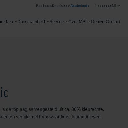
NL
Brochures
Kennisbank
Dealerlogin
Language:
merken
Duurzaamheid
Service
Over MBI
Dealers
Contact
ic
is de toplaag samengesteld uit ca. 80% kleurechte,
laten en verrijkt met hoogwaardige kleuradditieven.