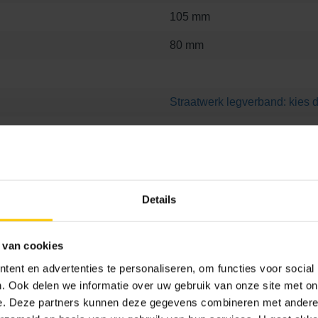
105 mm
80 mm
Straatwerk legverband: kies d
GeoBasic
Keiformaat
Helesteen
Details
434
 van cookies
ent en advertenties te personaliseren, om functies voor social
. Ook delen we informatie over uw gebruik van onze site met on
e. Deze partners kunnen deze gegevens combineren met andere i