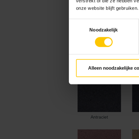
verstrekt of die ze hebben v
20 x 20 x 8
21.1 x 6.8 
onze website blijft gebruiken.
Toestemmingsselectie
Noodzakelijk
Kleur
Standaard kleuren
Alleen noodzakelijke c
Antraciet