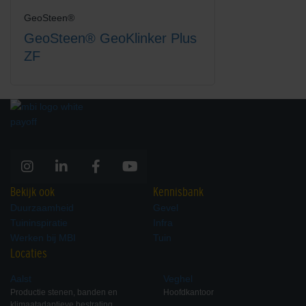
GeoSteen®
GeoSteen® GeoKlinker Plus
ZF
Bekijk ook
Kennisbank
Duurzaamheid
Gevel
Tuininspiratie
Infra
Werken bij MBI
Tuin
Locaties
Aalst
Veghel
Productie stenen, banden en
Hoofdkantoor
klimaatadaptieve bestrating