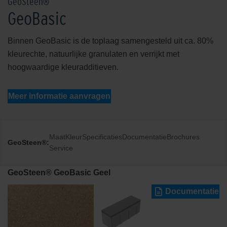
GeoSteen®
GeoBasic
Binnen GeoBasic is de toplaag samengesteld uit ca. 80%
kleurechte, natuurlijke granulaten en verrijkt met
hoogwaardige kleuradditieven.
Meer informatie aanvragen
Maat
Kleur
Specificaties
Documentatie
Brochures
GeoSteen®:
Service
GeoSteen® GeoBasic Geel
Documentatie