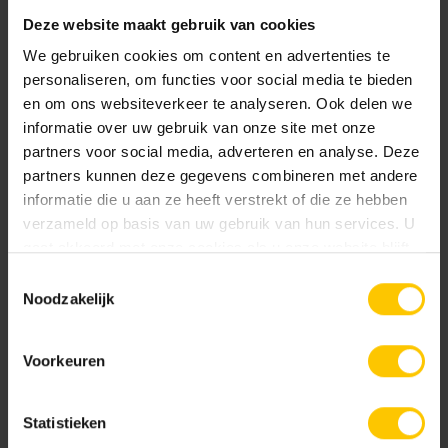
Deze website maakt gebruik van cookies
We gebruiken cookies om content en advertenties te
personaliseren, om functies voor social media te bieden
en om ons websiteverkeer te analyseren. Ook delen we
informatie over uw gebruik van onze site met onze
partners voor social media, adverteren en analyse. Deze
Hemels Blauw
Okergeel
partners kunnen deze gegevens combineren met andere
informatie die u aan ze heeft verstrekt of die ze hebben
verzameld op basis van uw gebruik van hun services. U
gaat akkoord met onze cookies als u onze website blijft
gebruiken.
Toestemmingsselectie
Noodzakelijk
Rood/Zwart genuanceerd
Terracotta
Voorkeuren
Statistieken