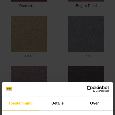
Donkerrood
Engels Rood
Geel
Grijs
Toestemming
Details
Over
Heide
Heidemangaan