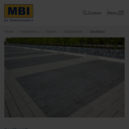
Zoeken
Menu
Home
/
Assortiment
/
Stenen
/
Straatstenen
/
GeoBasic