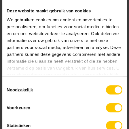
Deze website maakt gebruik van cookies
We gebruiken cookies om content en advertenties te
personaliseren, om functies voor social media te bieden
en om ons websiteverkeer te analyseren. Ook delen we
informatie over uw gebruik van onze site met onze
partners voor social media, adverteren en analyse. Deze
Hemels Blauw
Okergeel
partners kunnen deze gegevens combineren met andere
informatie die u aan ze heeft verstrekt of die ze hebben
verzameld op basis van uw gebruik van hun services. U
gaat akkoord met onze cookies als u onze website blijft
gebruiken.
Toestemmingsselectie
Noodzakelijk
Voorkeuren
Rood/Zwart genuanceerd
Terracotta
Statistieken