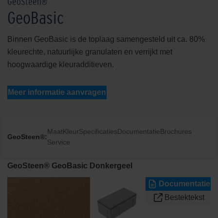
GeoSteen®
GeoBasic
Binnen GeoBasic is de toplaag samengesteld uit ca. 80%
kleurechte, natuurlijke granulaten en verrijkt met
hoogwaardige kleuradditieven.
Meer informatie aanvragen
Maat
Kleur
Specificaties
Documentatie
Brochures
GeoSteen®:
Service
GeoSteen® GeoBasic Donkergeel
Documentatie
Bestektekst