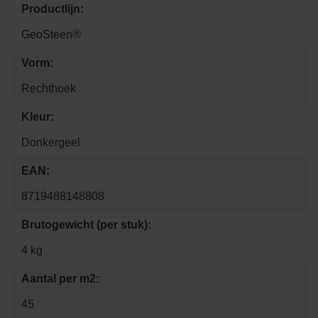
Productlijn:
GeoSteen®
Vorm:
Rechthoek
Kleur:
Donkergeel
EAN:
8719488148808
Brutogewicht (per stuk):
4 kg
Aantal per m2:
45