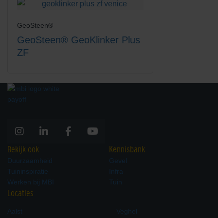
GeoSteen®
GeoSteen® GeoKlinker Plus
ZF
Bekijk ook
Kennisbank
Duurzaamheid
Gevel
Tuininspiratie
Infra
Werken bij MBI
Tuin
Locaties
Aalst
Veghel