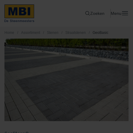
Zoeken
Menu
Home
/
Assortiment
/
Stenen
/
Straatstenen
/
GeoBasic