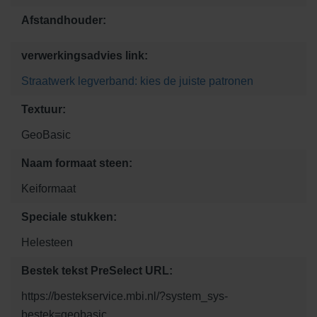
Afstandhouder:
verwerkingsadvies link:
Straatwerk legverband: kies de juiste patronen
Textuur:
GeoBasic
Naam formaat steen:
Keiformaat
Speciale stukken:
Helesteen
Bestek tekst PreSelect URL:
https://bestekservice.mbi.nl/?system_sys-
bestek=geobasic