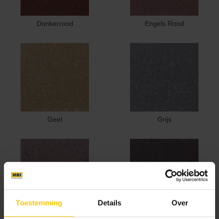
Donkerrood
Engels Rood
Geel
Grijs
Toestemming
Details
Over
Heide
Heidemangaan