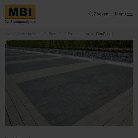
Zoeken
Menu
Home
/
Assortiment
/
Stenen
/
Straatstenen
/
GeoBasic