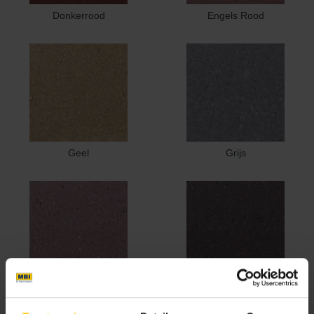
Donkerrood
Engels Rood
Geel
Grijs
Heide
Heidemangaan