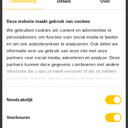
Toestemming
Details
Over
Deze website maakt gebruik van cookies
We gebruiken cookies om content en advertenties te
personaliseren, om functies voor social media te bieden
en om ons websiteverkeer te analyseren. Ook delen we
Hemels Blauw
Okergeel
informatie over uw gebruik van onze site met onze
partners voor social media, adverteren en analyse. Deze
partners kunnen deze gegevens combineren met andere
informatie die u aan ze heeft verstrekt of die ze hebben
verzameld op basis van uw gebruik van hun services. U
gaat akkoord met onze cookies als u onze website blijft
gebruiken.
Toestemmingsselectie
Noodzakelijk
Rood/Zwart genuanceerd
Terracotta
Voorkeuren