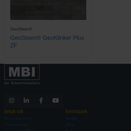
GeoSteen®
GeoSteen® GeoKlinker Plus
ZF
Bekijk ook
Kennisbank
Duurzaamheid
Gevel
Tuininspiratie
Infra