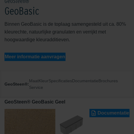
GeoSteen®
GeoBasic
Binnen GeoBasic is de toplaag samengesteld uit ca. 80%
kleurechte, natuurlijke granulaten en verrijkt met
hoogwaardige kleuradditieven.
Meer informatie aanvragen
Maat
Kleur
Specificaties
Documentatie
Brochures
GeoSteen®:
Service
GeoSteen® GeoBasic Geel
Documentatie