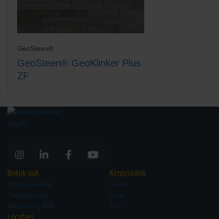
GeoSteen®
GeoSteen® GeoKlinker Plus
ZF
Bekijk ook
Kennisbank
Duurzaamheid
Gevel
Tuininspiratie
Infra
Werken bij MBI
Tuin
Locaties