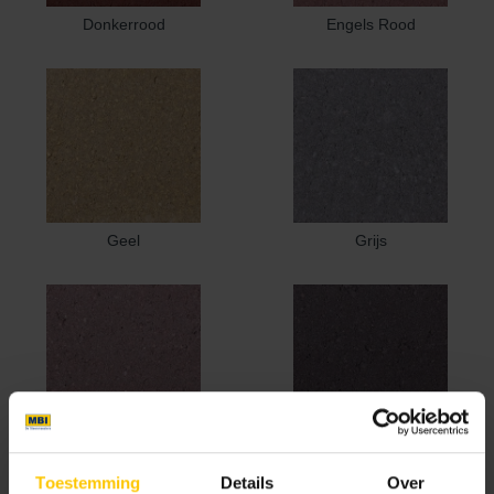
Donkerrood
Engels Rood
Geel
Grijs
Heide
Heidemangaan
Toestemming
Details
Over