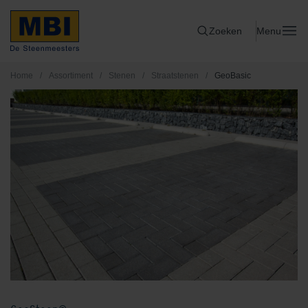
Zoeken
Menu
Home
/
Assortiment
/
Stenen
/
Straatstenen
/
GeoBasic