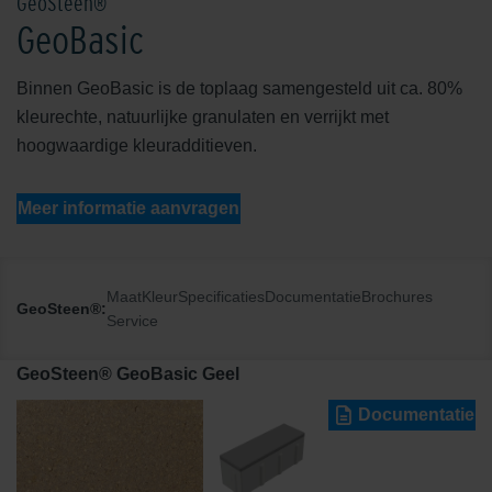
GeoSteen®
GeoBasic
Binnen GeoBasic is de toplaag samengesteld uit ca. 80%
kleurechte, natuurlijke granulaten en verrijkt met
hoogwaardige kleuradditieven.
Meer informatie aanvragen
Maat
Kleur
Specificaties
Documentatie
Brochures
GeoSteen®:
Service
GeoSteen® GeoBasic Geel
Documentatie