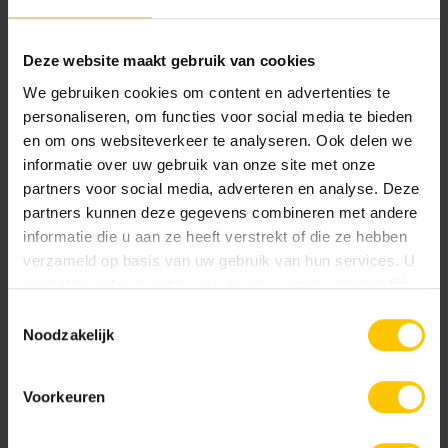
Deze website maakt gebruik van cookies
We gebruiken cookies om content en advertenties te
personaliseren, om functies voor social media te bieden
en om ons websiteverkeer te analyseren. Ook delen we
Hemels Blauw
Okergeel
informatie over uw gebruik van onze site met onze
partners voor social media, adverteren en analyse. Deze
partners kunnen deze gegevens combineren met andere
informatie die u aan ze heeft verstrekt of die ze hebben
verzameld op basis van uw gebruik van hun services. U
gaat akkoord met onze cookies als u onze website blijft
gebruiken.
Toestemmingsselectie
Noodzakelijk
Rood/Zwart genuanceerd
Terracotta
Voorkeuren