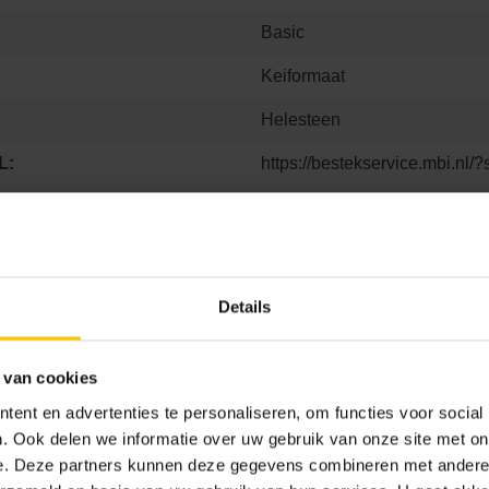
Basic
Keiformaat
Helesteen
L:
https://bestekservice.mbi.nl
D09
Details
 van cookies
20 x 20 x 8
21.1 x 6.8 x 8
21.1 x 7 x 8
21.1 x 10.5
ent en advertenties te personaliseren, om functies voor social
x 8
31.5 x 10.5 x 8
. Ook delen we informatie over uw gebruik van onze site met on
e. Deze partners kunnen deze gegevens combineren met andere i