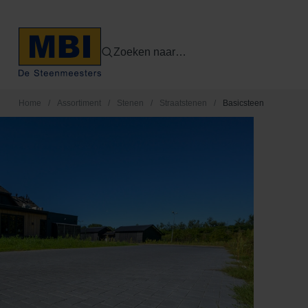
Zoeken naar…
Home
/
Assortiment
/
Stenen
/
Straatstenen
/
Basicsteen