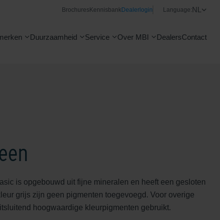
NL
Brochures
Kennisbank
Dealerlogin
Language:
merken
Duurzaamheid
Service
Over MBI
Dealers
Contact
teen
sic is opgebouwd uit fijne mineralen en heeft een gesloten
kleur grijs zijn geen pigmenten toegevoegd. Voor overige
itsluitend hoogwaardige kleurpigmenten gebruikt.