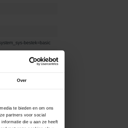
/?system_sys-bestek=basic
Over
 x 8
21.1 x 10.5 x 10
 media te bieden en om ons
ze partners voor social
nformatie die u aan ze heeft