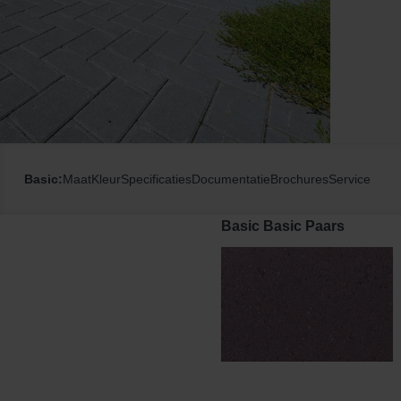
Basic:
Maat
Kleur
Specificaties
Documentatie
Brochures
Service
Basic Basic Paars