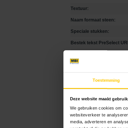
Textuur:
Naam formaat steen:
Speciale stukken:
Bestek tekst PreSelect UR
Kleurcode:
Toestemming
Maat
Deze website maakt gebruik
20 x 5 x 8
20 x 10 x 8
We gebruiken cookies om cont
21.1 x 21.1 x 8
24 x 8 
websiteverkeer te analyseren
media, adverteren en analys