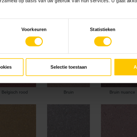
erzameld op basis van uw gebruik van hun services. U gaat akk
Voorkeuren
Statistieken
ookies
Selectie toestaan
A
Belgisch rood
Bruin
Bruin nuance