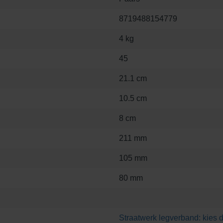
8719488154779
4 kg
45
21.1 cm
10.5 cm
8 cm
211 mm
105 mm
80 mm
Straatwerk legverband: kies d