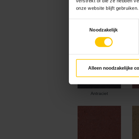
verstrekt of die ze hebben v
onze website blijft gebruiken.
Kleur
Toestemmingsselectie
Standaard kleuren
Noodzakelijk
Alleen noodzakelijke c
Antraciet