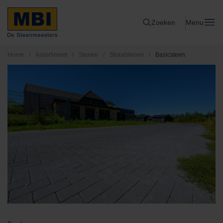
Zoeken
Menu
Home
/
Assortiment
/
Stenen
/
Straatstenen
/
Basicsteen