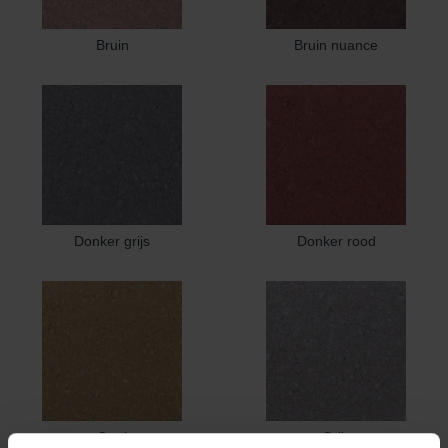
Bruin
Bruin nuance
Donker grijs
Donker rood
Geel
Grijs