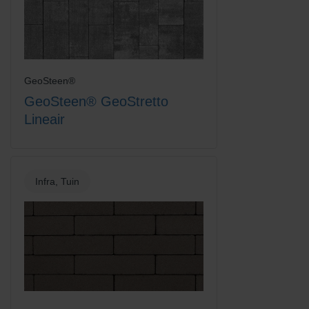
GeoSteen®
GeoSteen® GeoStretto
Lineair
Infra, Tuin