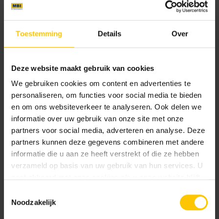
Toestemming
Details
Over
Deze website maakt gebruik van cookies
We gebruiken cookies om content en advertenties te
Heidepaars
Mangaan
personaliseren, om functies voor social media te bieden
en om ons websiteverkeer te analyseren. Ook delen we
informatie over uw gebruik van onze site met onze
partners voor social media, adverteren en analyse. Deze
partners kunnen deze gegevens combineren met andere
informatie die u aan ze heeft verstrekt of die ze hebben
verzameld op basis van uw gebruik van hun services. U
gaat akkoord met onze cookies als u onze website blijft
Middenbruin
Paars
gebruiken.
Toestemmingsselectie
Noodzakelijk