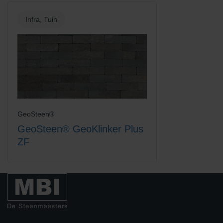
Infra, Tuin
GeoSteen®
GeoSteen® GeoKlinker Plus
ZF