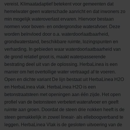
vereist. Klimaatadaptief betekent voor gemeenten dat
hemelwater geen waterschade aanricht en dat inwoners zo
min mogelijk wateroverlast ervaren. Hiervoor bestaan
normen voor boven- en ondergrondse waterafvoer. Deze
worden beïnvloed door o.a. waterdoorlaatbaarheid,
grondwaterstand, beschikbare ruimte, lozingspunten en
verharding. In gebieden waar waterdoorlaatbaarheid van
de grond relatief groot is, maakt waterpasserende
bestrating deel uit van de oplossing. HerbaLinea is een
manier om het overtollige water vertraagd af te voeren.
Open en dichte variant De lijn bestaat uit HerbaLinea H2O
en HerbaLinea vlak. HerbaLinea H2O is een
betonstraatsteen met openingen aan één zijde. Het open
profiel van de betonsteen verbetert waterafvoer en geeft
ruimte aan groen. Doordat de steen drie nokken heeft is de
steen gemakkelijk in zowel lineair- als elleboogverband te
leggen. HerbaLinea Vlak is de gesloten uitvoering van de