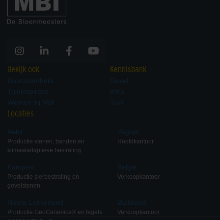
Bekijk ook
Kennisbank
Duurzaamheid
Gevel
Tuininspiratie
Infra
Werken bij MBI
Tuin
Locaties
Aalst
Veghel
Productie stenen, banden en
Hoofdkantoor
klimaatadaptieve bestrating
Kampen
België
Productie sierbestrating en
Verkoopkantoor
gevelstenen
Nieuw-Lekkerland
Duitsland
Productie GeoCeramica® en tegels
Verkoopkantoor