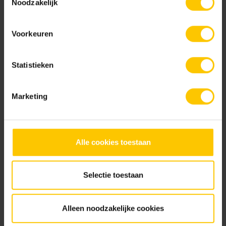
Noodzakelijk
Kleur
Standaard kleuren
Voorkeuren
Statistieken
Marketing
Antraciet
Grijs
Alle cookies toestaan
Documentatie
Selectie toestaan
NL-BSB-certificaat vooraf vervaardigde elementen van beton
Alleen noodzakelijke cookies