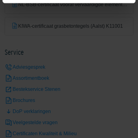
NL-BSB-certificaat vooraf vervaardigde elementen van beton (Aalst) K20305
KIWA-certificaat grasbetontegels (Aalst) K11001
Service
Adviesgesprek
Assortimentboek
Bestekservice Stenen
Brochures
DoP verklaringen
Veelgestelde vragen
Certificaten Kwaliteit & Milieu