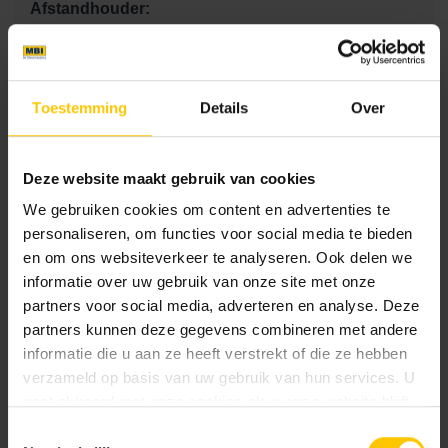
Afstandhouder:
Textuur:
Basic
Toestemming
Details
Over
Bestek tekst PreSelect URL:
https://bestekservice.mbi.nl/?system_sys-
Deze website maakt gebruik van cookies
bestek=herba
We gebruiken cookies om content en advertenties te
personaliseren, om functies voor social media te bieden
Kleurcode:
en om ons websiteverkeer te analyseren. Ook delen we
101
informatie over uw gebruik van onze site met onze
partners voor social media, adverteren en analyse. Deze
partners kunnen deze gegevens combineren met andere
Maat
informatie die u aan ze heeft verstrekt of die ze hebben
verzameld op basis van uw gebruik van hun services. U
31.5 x 10.5 x 8
gaat akkoord met onze cookies als u onze website blijft
gebruiken.
Toestemmingsselectie