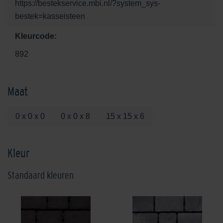
https://bestekservice.mbi.nl/?system_sys-
bestek=kasseisteen
Kleurcode:
892
Maat
0 x 0 x 0
0 x 0 x 8
15 x 15 x 6
Kleur
Standaard kleuren