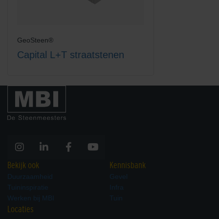
GeoSteen®
Capital L+T straatstenen
Bekijk ook
Kennisbank
Duurzaamheid
Gevel
Tuininspiratie
Infra
Werken bij MBI
Tuin
Locaties