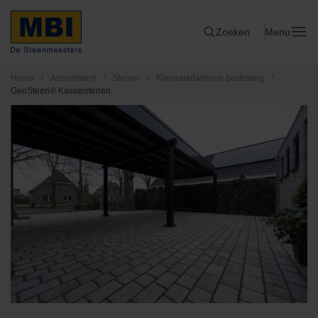
Zoeken
Menu
Home
/
Assortiment
/
Stenen
/
Klimaatadaptieve bestrating
/
GeoSteen® Kasseistenen