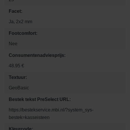
Facet:
Ja, 2x2 mm
Footcomfort:
Nee
Consumentenadviesprijs:
48.95 €
Textuur:
GeoBasic
Bestek tekst PreSelect URL:
https://bestekservice.mbi.nl/?system_sys-
bestek=kasseisteen
Kleurcode: