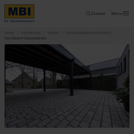
Zoeken
Menu
Home
/
Assortiment
/
Stenen
/
Klimaatadaptieve bestrating
/
GeoSteen® Kasseistenen