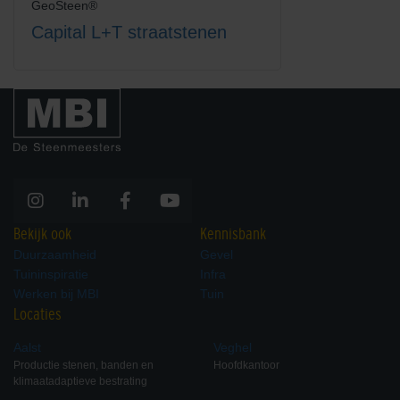
GeoSteen®
Capital L+T straatstenen
Bekijk ook
Kennisbank
Duurzaamheid
Gevel
Tuininspiratie
Infra
Werken bij MBI
Tuin
Locaties
Aalst
Veghel
Productie stenen, banden en
Hoofdkantoor
klimaatadaptieve bestrating