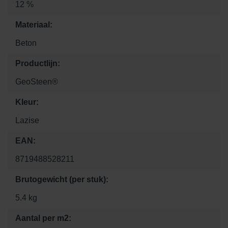
12 %
Materiaal:
Beton
Productlijn:
GeoSteen®
Kleur:
Lazise
EAN:
8719488528211
Brutogewicht (per stuk):
5.4 kg
Aantal per m2: