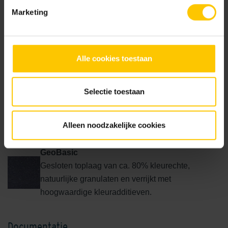
Marketing
Paars
Alle cookies toestaan
Textuur
Selectie toestaan
Basic
Alleen noodzakelijke cookies
Gesloten toplaag van fijne materialen.
Hoogwaardige kleurpigment (behalve in grijs).
GeoBasic
Gesloten toplaag van ca. 80% kleurechte,
natuurlijke granulaten en verrijkt met
hoogwaardige kleuradditieven.
Documentatie