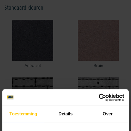
Standaard kleuren
Antraciet
Bruin
Toestemming
Details
Over
Cannobio
Elba