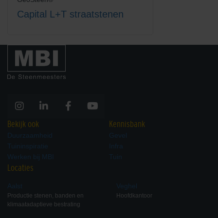
Capital L+T straatstenen
Bekijk ook
Kennisbank
Duurzaamheid
Gevel
Tuininspiratie
Infra
Werken bij MBI
Tuin
Locaties
Aalst
Veghel
Productie stenen, banden en
Hoofdkantoor
klimaatadaptieve bestrating