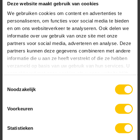
Deze website maakt gebruik van cookies
We gebruiken cookies om content en advertenties te
personaliseren, om functies voor social media te bieden
en om ons websiteverkeer te analyseren. Ook delen we
informatie over uw gebruik van onze site met onze
partners voor social media, adverteren en analyse. Deze
partners kunnen deze gegevens combineren met andere
Geel
Heidemangaan
informatie die u aan ze heeft verstrekt of die ze hebben
verzameld op basis van uw gebruik van hun services. U
gaat akkoord met onze cookies als u onze website blijft
gebruiken.
Toestemmingsselectie
Noodzakelijk
Voorkeuren
Lazise
Milano
Statistieken