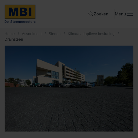
Zoeken
Menu
Home
/
Assortiment
/
Stenen
/
Klimaatadaptieve bestrating
/
Drainsteen