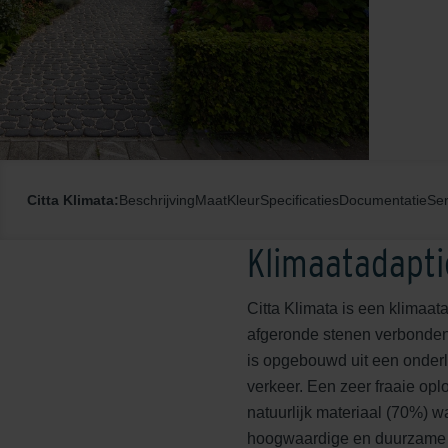
Citta Klimata:
Beschrijving
Maat
Kleur
Specificaties
Documentatie
Ser
Klimaatadapti
Citta Klimata is een klimaat
afgeronde stenen verbonden.
is opgebouwd uit een onderl
verkeer. Een zeer fraaie op
natuurlijk materiaal (70%) 
hoogwaardige en duurzame kl