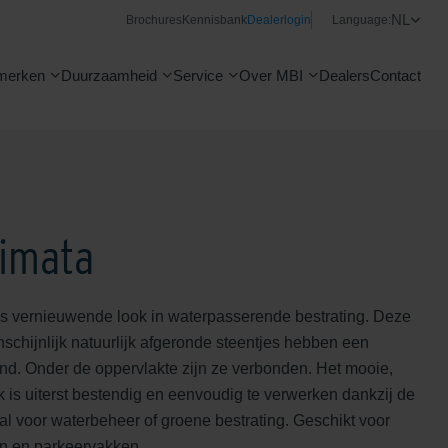
NL
Brochures
Kennisbank
Dealerlogin
Language:
merken
Duurzaamheid
Service
Over MBI
Dealers
Contact
limata
 is vernieuwende look in waterpasserende bestrating. Deze
schijnlijk natuurlijk afgeronde steentjes hebben een
nd. Onder de oppervlakte zijn ze verbonden. Het mooie,
ijk is uiterst bestendig en eenvoudig te verwerken dankzij de
l voor waterbeheer of groene bestrating. Geschikt voor
den en parkeervakken.