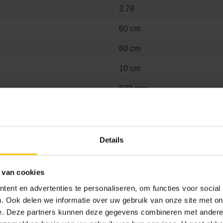
2.78
60 cm
60 cm
10 cm
600 mm
600 mm
100 mm
Details
Nee
 van cookies
47.95
ent en advertenties te personaliseren, om functies voor social
. Ook delen we informatie over uw gebruik van onze site met on
Basic
e. Deze partners kunnen deze gegevens combineren met andere i