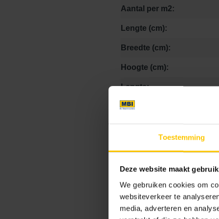
Aantal per m2:
Lengte (cm):
Breedte (cm):
Hoogte (cm):
Lengte:
Breedte:
Hoogte:
Toestemming
Afstandhouder:
Footcomfort:
Deze website maakt gebruik
Prijs Eenheid:
We gebruiken cookies om cont
websiteverkeer te analyseren
Textuur:
media, adverteren en analys