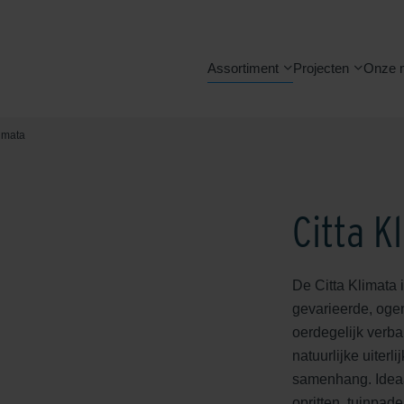
Assortiment
Projecten
Onze 
limata
Citta K
De Citta Klimata
gevarieerde, ogen
oerdegelijk verba
natuurlijke uiterl
samenhang. Ideaa
opritten, tuinpa