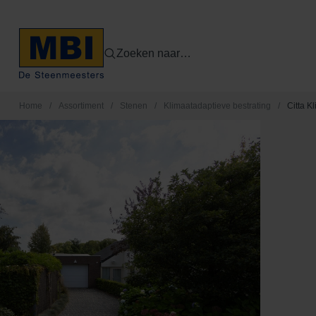
Zoeken naar…
Home
/
Assortiment
/
Stenen
/
Klimaatadaptieve bestrating
/
Citta K