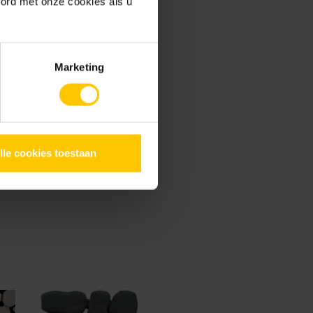
oord met onze cookies als u
?system_sys-bestek=citta
Marketing
lle cookies toestaan