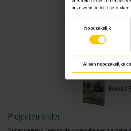
verstrekt of die ze hebben v
onze website blijft gebruiken.
Brochures
Toestemmingsselectie
Noodzakelijk
Assortim
Alleen noodzakelijke c
Bewust B
Projecten slider
Samen creëren wij een mooie, comfortabele en duurzame 