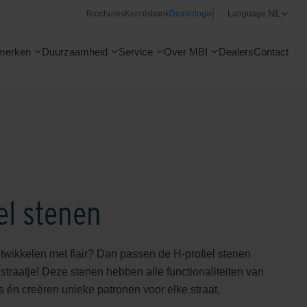
NL
Brochures
Kennisbank
Dealerlogin
Language:
merken
Duurzaamheid
Service
Over MBI
Dealers
Contact
el stenen
ntwikkelen met flair? Dan passen de H-profiel stenen
straatje! Deze stenen hebben alle functionaliteiten van
s én creëren unieke patronen voor elke straat.