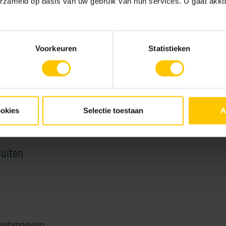
erzameld op basis van uw gebruik van hun services. U gaat akk
Voorkeuren
Statistieken
entsboek Infra
ookies
Selectie toestaan
A
uiten
leefomgeving.