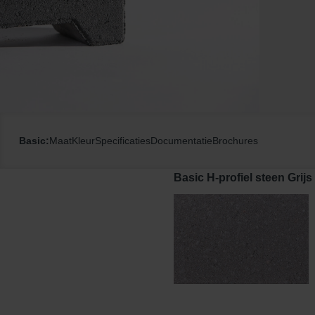
Basic:
Maat
Kleur
Specificaties
Documentatie
Brochures
Basic H-profiel steen Grijs