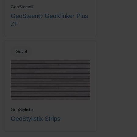
GeoSteen®
GeoSteen® GeoKlinker Plus
ZF
Gevel
GeoStylistix
GeoStylistix Strips