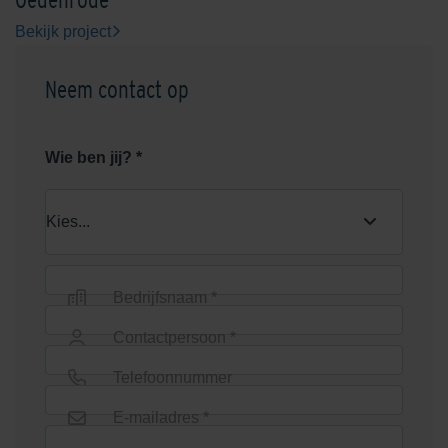
Bekijk project
Neem contact op
Rood/Bruin genuanceerd
Rood/Zwart genuanceerd
Wie ben jij? *
Bedrijfsnaam *
Rosendael Donkergeel
Salentein Rood-Bruin
Contactpersoon *
Telefoonnummer
E-mailadres *