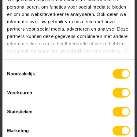
personaliseren, om functies voor social media te bieden
Textuur
en om ons websiteverkeer te analyseren. Ook delen we
informatie over uw gebruik van onze site met onze
GeoRetron Excellent
partners voor social media, adverteren en analyse. Deze
Gesloten toplaag van ca. 70% kleurecht natuurlijk
partners kunnen deze gegevens combineren met andere
materiaal (fractie 1-3 mm) gecombineerd met een
informatie die u aan ze heeft verstrekt of die ze hebben
optimale mix van natuurlijke grondstoffen.
Cannenburch Geel
Donkerbruin
verzameld op basis van uw gebruik van hun services. U
Premium Protection beschermlaag.
gaat akkoord met onze cookies als u onze website blijft
GeoRetron Prestige
gebruiken.
Toestemmingsselectie
Gesloten toplaag van 100% kleurecht natuurlijk
Noodzakelijk
materiaal van een zeer fijne fractie (0-2 mm) voor
een fluweelzachte uitstraling. Premium Protection
Voorkeuren
beschermlaag.
Donkergeel
Donkergrijs
Statistieken
Documentatie
Marketing
GeoRetron Excellent