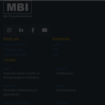
Bekijk ook
Kennisbank
Duurzaamheid
Gevel
Tuininspiratie
Infra
Werken bij MBI
Tuin
Locaties
Aalst
Veghel
Productie stenen, banden en
Hoofdkantoor
klimaatadaptieve bestrating
Kampen
België
Productie sierbestrating en
Verkoopkantoor
gevelstenen
Nieuw-Lekkerland
Duitsland