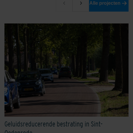
Alle projecten
Oxydgeel
Oxydrood
Oxydzwart
Rhijnauwen Rood-Zwart
Geluidsreducerende bestrating in Sint-
Oedenrode