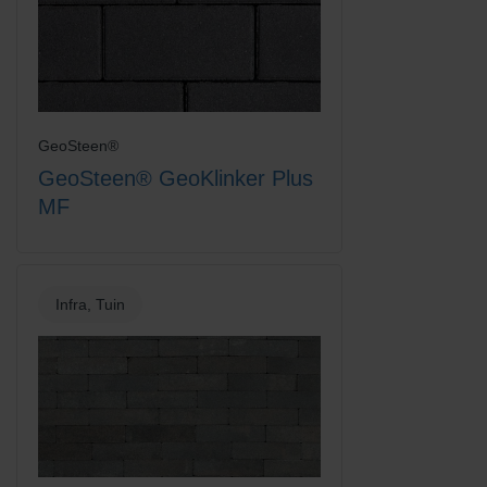
GeoSteen®
GeoSteen® GeoKlinker Plus
MF
Infra, Tuin