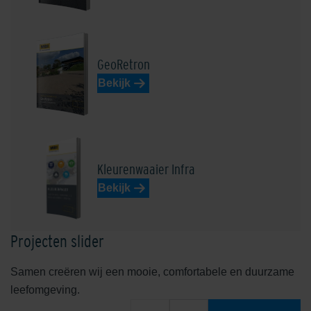
Henkenshage Zwart
Lichtgrijs
GeoRetron
Bekijk
Loevestein Donkerrood
Loto Beige-Bruin
Kleurenwaaier Infra
Bekijk
Projecten slider
Samen creëren wij een mooie, comfortabele en duurzame
leefomgeving.
Malberg Rood
Ockenburgh Herfst Nuance