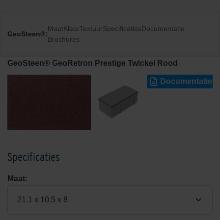
Maat
Kleur
Textuur
Specificaties
Documentatie
GeoSteen®:
Brochures
GeoSteen® GeoRetron Prestige Twickel Rood
Documentatie
Specificaties
Maat:
21.1 x 10.5 x 8