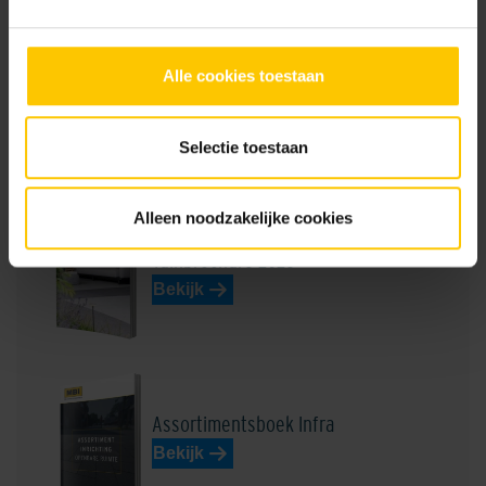
GeoRetron Prestige
Alle cookies toestaan
Donkerrood
Dussen Lichtbruin
Selectie toestaan
Brochures
Alleen noodzakelijke cookies
Tuinbrochure 2026
Bekijk
Geel
Grauwaart Donkergrijs
Assortimentsboek Infra
Bekijk