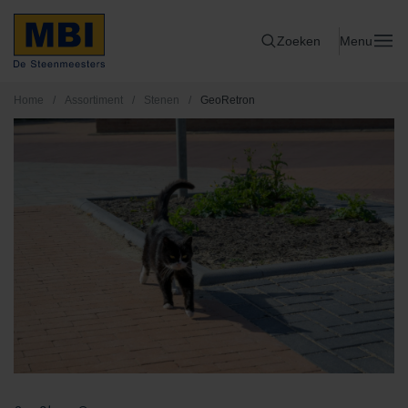
Zoeken
Menu
Home
/
Assortiment
/
Stenen
/
GeoRetron