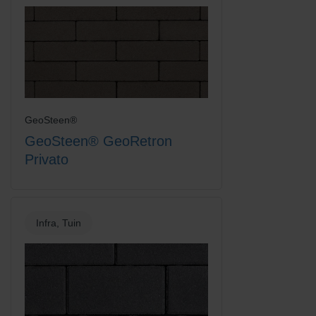
GeoSteen®
GeoSteen® GeoRetron
Privato
Infra, Tuin