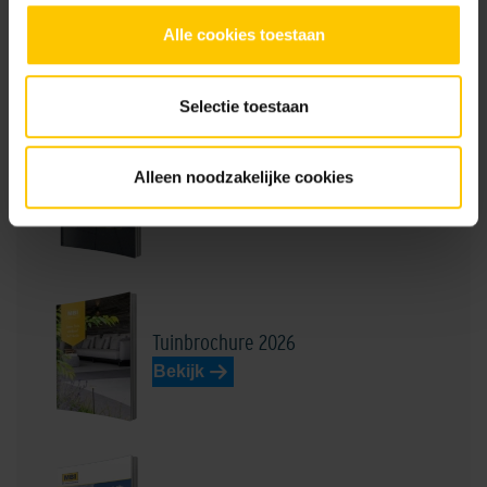
Donkerrood
Dussen Lichtbruin
Alle cookies toestaan
Brochures
Selectie toestaan
Assortimentsboek Infra
Alleen noodzakelijke cookies
Bekijk
Geel
Grauwaart Donkergrijs
Tuinbrochure 2026
Bekijk
Henkenshage Zwart
Lichtgrijs