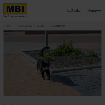
Zoeken
Menu
Home
/
Assortiment
/
Stenen
/
GeoRetron