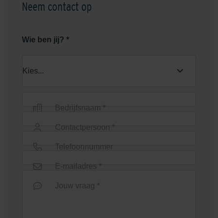
Neem contact op
Rood/Bruin genuanceerd
Rood/Zwart genuanceerd
Wie ben jij? *
Bedrijfsnaam *
Rosendael Donkergeel
Salentein Rood-Bruin
Contactpersoon *
Telefoonnummer
E-mailadres *
Jouw vraag *
Twickel Rood