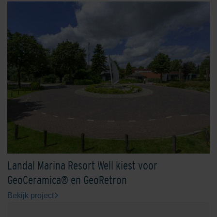
Oxydgeel
Oxydrood
Oxydzwart
Rhijnauwen Rood-Zwart
Landal Marina Resort Well kiest voor
GeoCeramica® en GeoRetron
Bekijk project