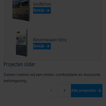
GeoRetron
Bekijk
Loevestein Donkerrood
Loto Beige-Bruin
Kleurenwaaier Infra
Bekijk
Projecten slider
Samen creëren wij een mooie, comfortabele en duurzame
leefomgeving.
Malberg Rood
Ockenburgh Herfst Nuance
Alle projecten