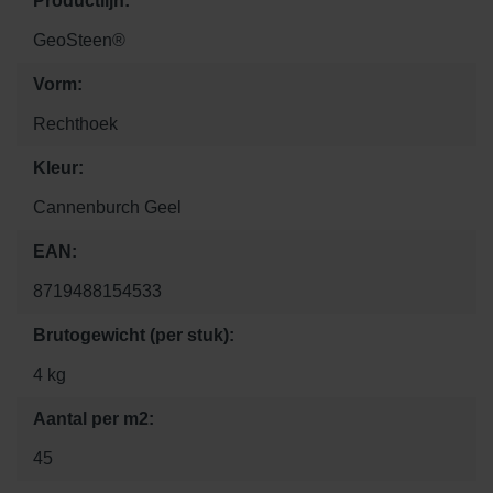
Productlijn:
GeoSteen®
Vorm:
Rechthoek
Kleur:
Cannenburch Geel
EAN:
8719488154533
Brutogewicht (per stuk):
4 kg
Aantal per m2:
45