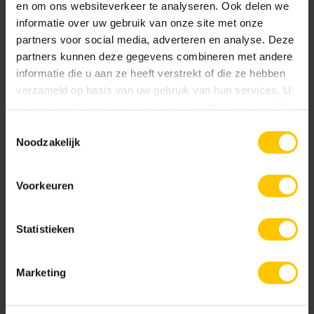
GeoRetron Excellent
en om ons websiteverkeer te analyseren. Ook delen we
Gesloten toplaag van ca. 70% kleurecht natuurlijk
informatie over uw gebruik van onze site met onze
materiaal (fractie 1-3 mm) gecombineerd met een
partners voor social media, adverteren en analyse. Deze
optimale mix van natuurlijke grondstoffen.
partners kunnen deze gegevens combineren met andere
Cannenburch Geel
Donkerbruin
informatie die u aan ze heeft verstrekt of die ze hebben
Premium Protection beschermlaag.
verzameld op basis van uw gebruik van hun services. U
GeoRetron Prestige
gaat akkoord met onze cookies als u onze website blijft
Gesloten toplaag van 100% kleurecht natuurlijk
gebruiken.
Toestemmingsselectie
materiaal van een zeer fijne fractie (0-2 mm) voor
Noodzakelijk
een fluweelzachte uitstraling. Premium Protection
beschermlaag.
Voorkeuren
Donkergeel
Donkergrijs
Documentatie
Statistieken
GeoRetron Excellent
Marketing
GeoRetron Prestige