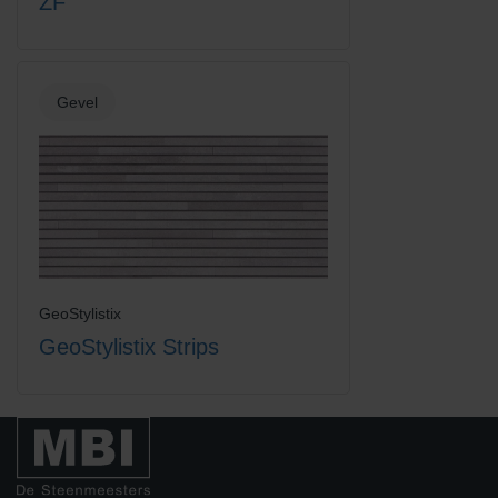
ZF
Gevel
GeoStylistix
GeoStylistix Strips