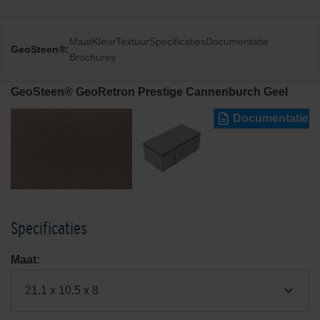
Maat
Kleur
Textuur
Specificaties
Documentatie
GeoSteen®:
Brochures
GeoSteen® GeoRetron Prestige Cannenburch Geel
Documentatie
Specificaties
Maat:
21.1 x 10.5 x 8