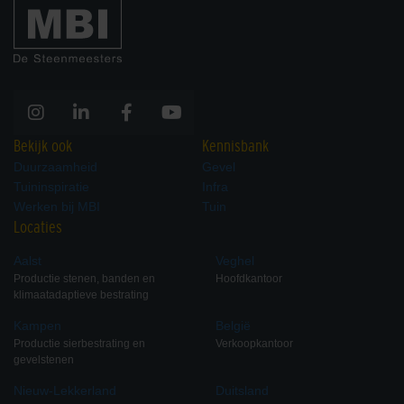
Bekijk ook
Kennisbank
Duurzaamheid
Gevel
Tuininspiratie
Infra
Werken bij MBI
Tuin
Locaties
Aalst
Veghel
Productie stenen, banden en
Hoofdkantoor
klimaatadaptieve bestrating
Kampen
België
Productie sierbestrating en
Verkoopkantoor
gevelstenen
Nieuw-Lekkerland
Duitsland