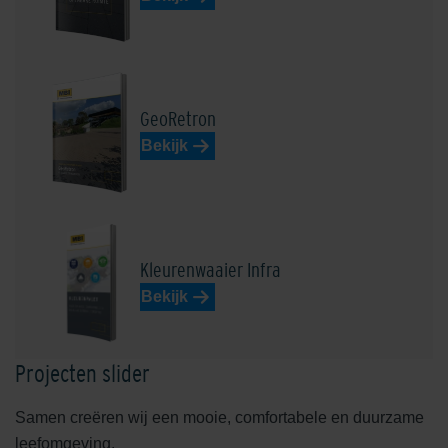
Henkenshage Zwart
Lichtgrijs
GeoRetron
Bekijk
Loevestein Donkerrood
Loto Beige-Bruin
Kleurenwaaier Infra
Bekijk
Projecten slider
Samen creëren wij een mooie, comfortabele en duurzame
leefomgeving.