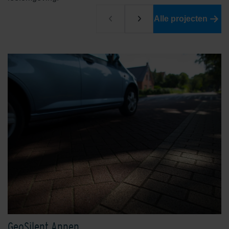
Malberg Rood
Ockenburgh Herfst Nuance
Alle projecten
Oxydgeel
Oxydrood
Oxydzwart
Rhijnauwen Rood-Zwart
GeoSilent Annen