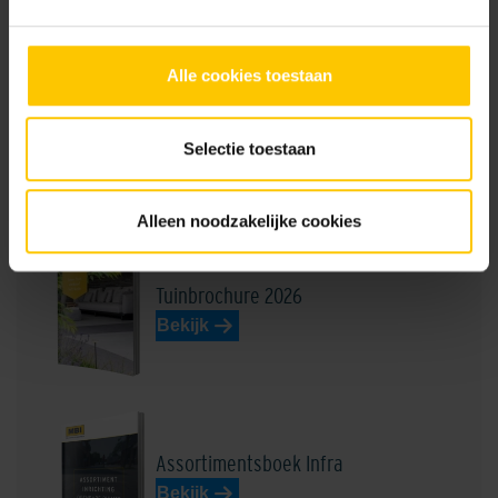
GeoRetron Excellent
Alle cookies toestaan
GeoRetron Prestige
Donkerrood
Dussen Lichtbruin
Selectie toestaan
Brochures
Alleen noodzakelijke cookies
Tuinbrochure 2026
Bekijk
Geel
Grauwaart Donkergrijs
Assortimentsboek Infra
Bekijk