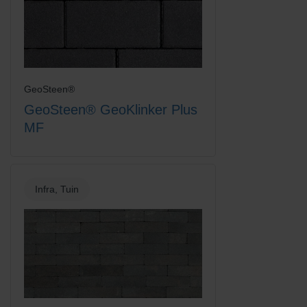
GeoSteen®
GeoSteen® GeoKlinker Plus
MF
Infra, Tuin