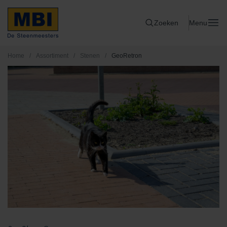
Zoeken
Menu
Home
/
Assortiment
/
Stenen
/
GeoRetron