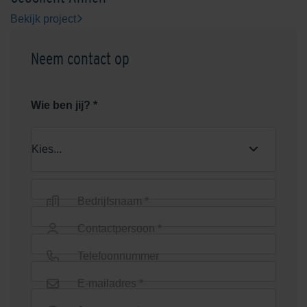
Bekijk project
Neem contact op
Wie ben jij? *
Rood/Bruin genuanceerd
Rood/Zwart genuanceerd
Bedrijfsnaam *
Contactpersoon *
Rosendael Donkergeel
Salentein Rood-Bruin
Telefoonnummer
E-mailadres *