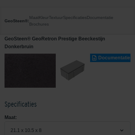
Maat
Kleur
Textuur
Specificaties
Documentatie
GeoSteen®:
Brochures
GeoSteen® GeoRetron Prestige Beeckestijn
Donkerbruin
Documentatie
Specificaties
Maat:
21.1 x 10.5 x 8