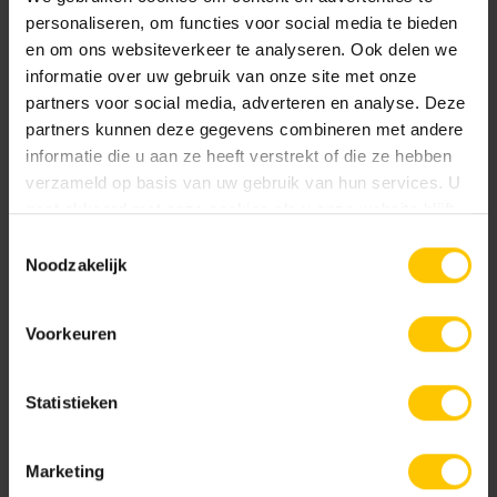
personaliseren, om functies voor social media te bieden
en om ons websiteverkeer te analyseren. Ook delen we
Textuur
informatie over uw gebruik van onze site met onze
partners voor social media, adverteren en analyse. Deze
GeoRetron Excellent
partners kunnen deze gegevens combineren met andere
Gesloten toplaag van ca. 70% kleurecht natuurlijk
informatie die u aan ze heeft verstrekt of die ze hebben
materiaal (fractie 1-3 mm) gecombineerd met een
verzameld op basis van uw gebruik van hun services. U
optimale mix van natuurlijke grondstoffen.
Cannenburch Geel
Donkerbruin
gaat akkoord met onze cookies als u onze website blijft
Premium Protection beschermlaag.
gebruiken.
Toestemmingsselectie
GeoRetron Prestige
Noodzakelijk
Gesloten toplaag van 100% kleurecht natuurlijk
materiaal van een zeer fijne fractie (0-2 mm) voor
Voorkeuren
een fluweelzachte uitstraling. Premium Protection
beschermlaag.
Statistieken
Donkergeel
Donkergrijs
Documentatie
Marketing