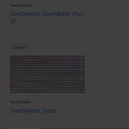
GeoSteen®
GeoSteen® GeoKlinker Plus
ZF
Gevel
GeoStylistix
GeoStylistix Strips