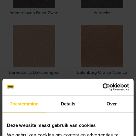
Ammersoyen Bruin-Zwart
Antraciet
Barendonck Baksteengeel
Batenburg Oranje Nuance
Toestemming
Details
Over
Deze website maakt gebruik van cookies
Beeckestijn Donkerbruin
Bruin/Zwart genuanceerd
Toon meer
We gebruiken cookies om content en advertenties te