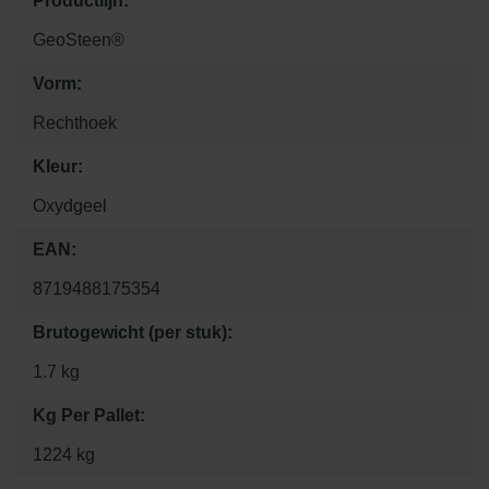
Productlijn:
GeoSteen®
Vorm:
Rechthoek
Kleur:
Oxydgeel
EAN:
8719488175354
Brutogewicht (per stuk):
1.7 kg
Kg Per Pallet:
1224 kg