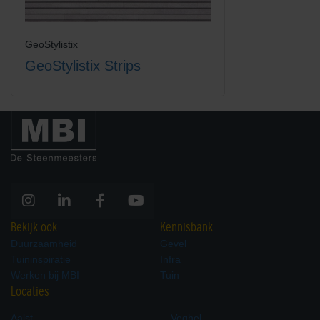
GeoStylistix
GeoStylistix Strips
Bekijk ook
Kennisbank
Duurzaamheid
Gevel
Tuininspiratie
Infra
Werken bij MBI
Tuin
Locaties
Aalst
Veghel