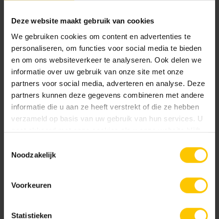
Deze website maakt gebruik van cookies
We gebruiken cookies om content en advertenties te
personaliseren, om functies voor social media te bieden
Beeckestijn Donkerbruin
Bruin/Zwart genuanceerd
Toon meer
en om ons websiteverkeer te analyseren. Ook delen we
informatie over uw gebruik van onze site met onze
partners voor social media, adverteren en analyse. Deze
Textuur
partners kunnen deze gegevens combineren met andere
informatie die u aan ze heeft verstrekt of die ze hebben
GeoRetron Excellent
verzameld op basis van uw gebruik van hun services. U
Gesloten toplaag van ca. 70% kleurecht natuurlijk
gaat akkoord met onze cookies als u onze website blijft
materiaal (fractie 1-3 mm) gecombineerd met een
gebruiken.
Toestemmingsselectie
optimale mix van natuurlijke grondstoffen.
Cannenburch Geel
Donkerbruin
Noodzakelijk
Premium Protection beschermlaag.
GeoRetron Prestige
Voorkeuren
Gesloten toplaag van 100% kleurecht natuurlijk
materiaal van een zeer fijne fractie (0-2 mm) voor
een fluweelzachte uitstraling. Premium Protection
Statistieken