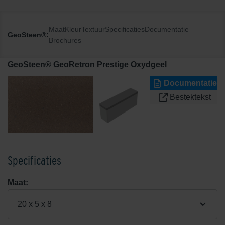
Maat
Kleur
Textuur
Specificaties
Documentatie
GeoSteen®:
Brochures
GeoSteen® GeoRetron Prestige Oxydgeel
Documentatie
Bestektekst
Specificaties
Maat:
20 x 5 x 8