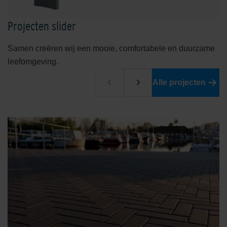
Projecten slider
Samen creëren wij een mooie, comfortabele en duurzame
leefomgeving.
Malberg Rood
Ockenburgh Herfst Nuance
Alle projecten
Oxydgeel
Oxydrood