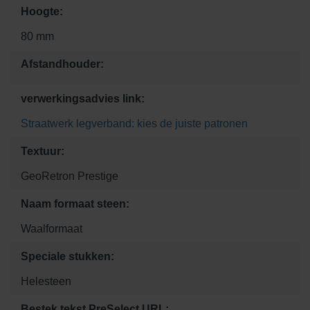
Hoogte:
80 mm
Afstandhouder:
verwerkingsadvies link:
Straatwerk legverband: kies de juiste patronen
Textuur:
GeoRetron Prestige
Naam formaat steen:
Waalformaat
Speciale stukken:
Helesteen
Bestek tekst PreSelect URL: