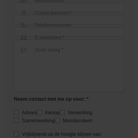
Bedrijfsnaam *
Rosendael Donkergeel
Salentein Rood-Bruin
Contactpersoon *
Telefoonnummer
E-mailadres *
Jouw vraag *
Twickel Rood
Neem contact met me op voor: *
Advies
Inkoop
Verwerking
Samenwerking
Monstersteen
Vrijblijvend op de hoogte blijven van