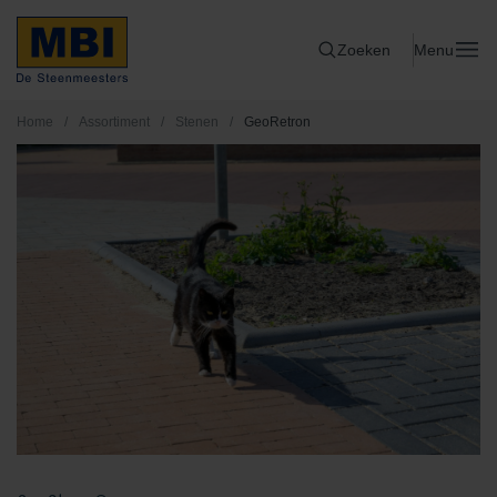
Zoeken
Menu
Home
/
Assortiment
/
Stenen
/
GeoRetron