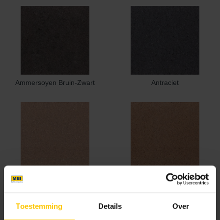
Ammersoyen Bruin-Zwart
Antraciet
Barendonck Baksteengeel
Batenburg Oranje Nuance
Toestemming
Details
Over