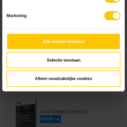
beschermlaag.
Marketing
Donkergeel
Donkergrijs
Documentatie
GeoRetron Excellent
Alle cookies toestaan
Selectie toestaan
GeoRetron Prestige
Donkerrood
Dussen Lichtbruin
Alleen noodzakelijke cookies
Brochures
Assortimentsboek Infra
Bekijk