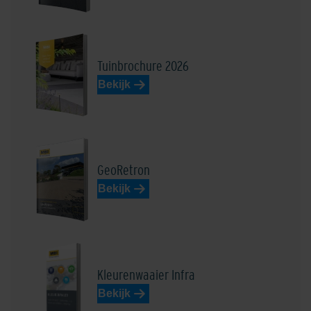
Geel
Grauwaart Donkergrijs
Tuinbrochure 2026
Bekijk
Henkenshage Zwart
Lichtgrijs
GeoRetron
Bekijk
Loevestein Donkerrood
Loto Beige-Bruin
Kleurenwaaier Infra
Bekijk