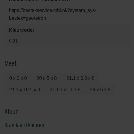
https://bestekservice.mbi.nl/?system_sys-
bestek=georetron
Kleurcode:
C21
Maat
0 x 0 x 0
20 x 5 x 8
21.1 x 6.8 x 8
21.1 x 10.5 x 8
21.1 x 21.1 x 8
24 x 6 x 8
Kleur
Standaard kleuren