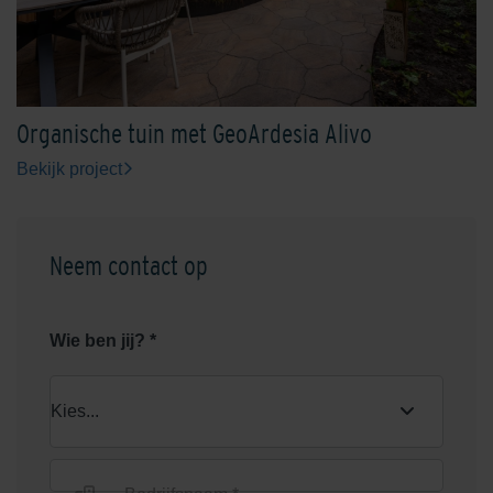
Oxydzwart
Rhijnauwen Rood-Zwart
Organische tuin met GeoArdesia Alivo
Bekijk project
Neem contact op
Rood/Bruin genuanceerd
Rood/Zwart genuanceerd
Wie ben jij? *