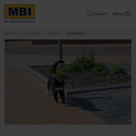
Zoeken
Menu
Home
/
Assortiment
/
Stenen
/
GeoRetron