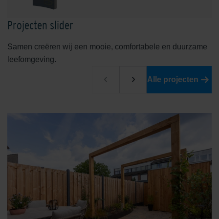
Projecten slider
Samen creëren wij een mooie, comfortabele en duurzame
leefomgeving.
Malberg Rood
Ockenburgh Herfst Nuance
Alle projecten
Oxydgeel
Oxydrood