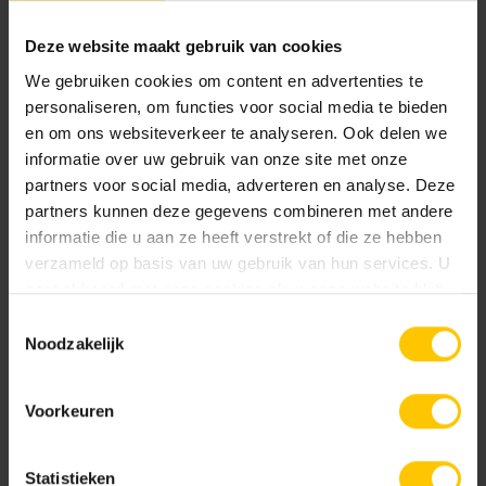
Deze website maakt gebruik van cookies
We gebruiken cookies om content en advertenties te
personaliseren, om functies voor social media te bieden
Beeckestijn Donkerbruin
Bruin/Zwart genuanceerd
Toon meer
en om ons websiteverkeer te analyseren. Ook delen we
informatie over uw gebruik van onze site met onze
partners voor social media, adverteren en analyse. Deze
Textuur
partners kunnen deze gegevens combineren met andere
informatie die u aan ze heeft verstrekt of die ze hebben
GeoRetron Excellent
verzameld op basis van uw gebruik van hun services. U
Gesloten toplaag van ca. 70% kleurecht natuurlijk
gaat akkoord met onze cookies als u onze website blijft
materiaal (fractie 1-3 mm) gecombineerd met een
gebruiken.
Toestemmingsselectie
optimale mix van natuurlijke grondstoffen.
Cannenburch Geel
Donkerbruin
Noodzakelijk
Premium Protection beschermlaag.
GeoRetron Prestige
Voorkeuren
Gesloten toplaag van 100% kleurecht natuurlijk
materiaal van een zeer fijne fractie (0-2 mm) voor
een fluweelzachte uitstraling. Premium Protection
Statistieken