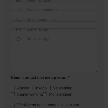
Bedrijfsnaam *
Rosendael Donkergeel
Salentein Rood-Bruin
Contactpersoon *
Telefoonnummer
E-mailadres *
Jouw vraag *
Twickel Rood
Neem contact met me op voor: *
Advies
Inkoop
Verwerking
Samenwerking
Monstersteen
Vrijblijvend op de hoogte blijven van