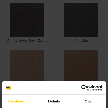
Ammersoyen Bruin-Zwart
Antraciet
Barendonck Baksteengeel
Batenburg Oranje Nuance
Toestemming
Details
Over