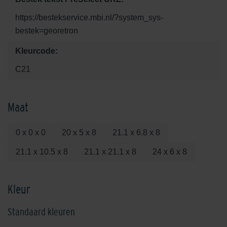
https://bestekservice.mbi.nl/?system_sys-
bestek=georetron
Kleurcode:
C21
Maat
0 x 0 x 0
20 x 5 x 8
21.1 x 6.8 x 8
21.1 x 10.5 x 8
21.1 x 21.1 x 8
24 x 6 x 8
Kleur
Standaard kleuren