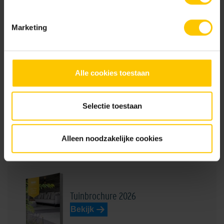
beschermlaag.
Marketing
Donkergeel
Donkergrijs
Documentatie
GeoRetron Excellent
Alle cookies toestaan
Selectie toestaan
GeoRetron Prestige
Donkerrood
Dussen Lichtbruin
Alleen noodzakelijke cookies
Brochures
Tuinbrochure 2026
Bekijk