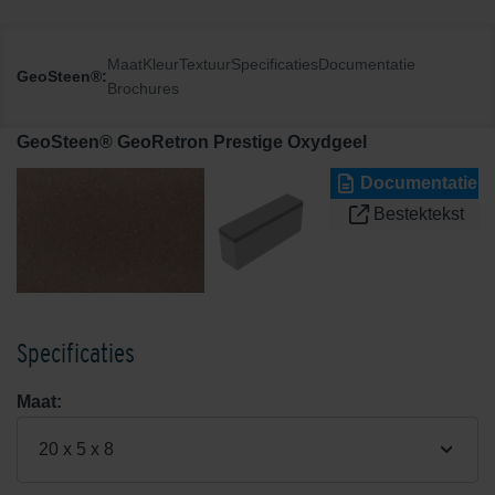
Maat
Kleur
Textuur
Specificaties
Documentatie
GeoSteen®:
Brochures
GeoSteen® GeoRetron Prestige Oxydgeel
Documentatie
Bestektekst
Specificaties
Maat:
20 x 5 x 8