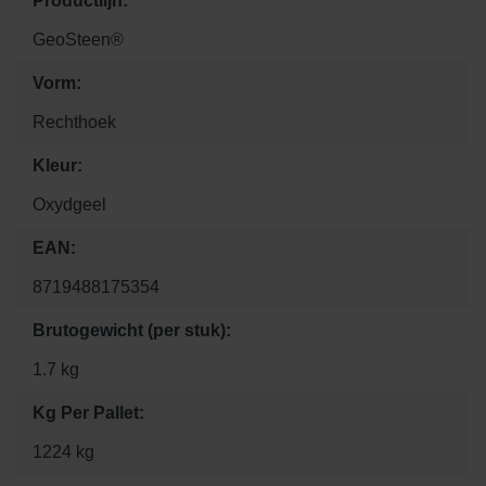
Productlijn:
GeoSteen®
Vorm:
Rechthoek
Kleur:
Oxydgeel
EAN:
8719488175354
Brutogewicht (per stuk):
1.7 kg
Kg Per Pallet:
1224 kg