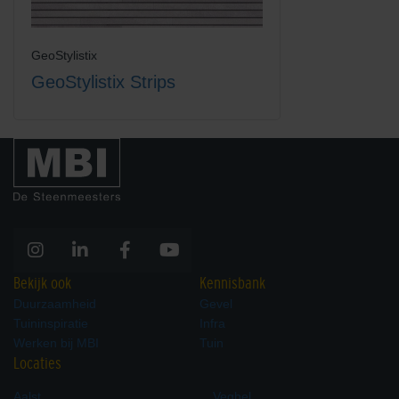
GeoStylistix
GeoStylistix Strips
Bekijk ook
Kennisbank
Duurzaamheid
Gevel
Tuininspiratie
Infra
Werken bij MBI
Tuin
Locaties
Aalst
Veghel