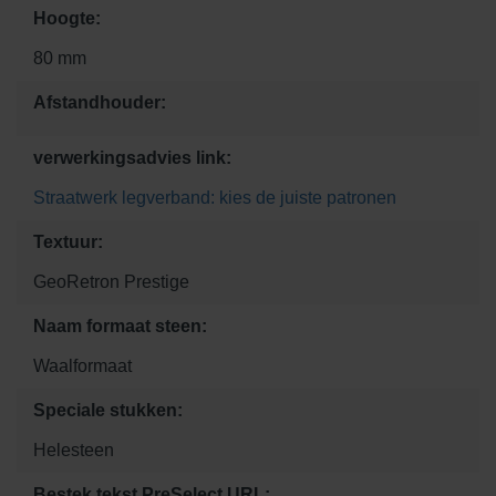
Hoogte:
80 mm
Afstandhouder:
verwerkingsadvies link:
Straatwerk legverband: kies de juiste patronen
Textuur:
GeoRetron Prestige
Naam formaat steen:
Waalformaat
Speciale stukken:
Helesteen
Bestek tekst PreSelect URL: