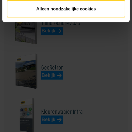
Alleen noodzakelijke cookies
Tuinbrochure 2026
Bekijk
Henkenshage Zwart
Lichtgrijs
GeoRetron
Bekijk
Loevestein Donkerrood
Loto Beige-Bruin
Kleurenwaaier Infra
Bekijk