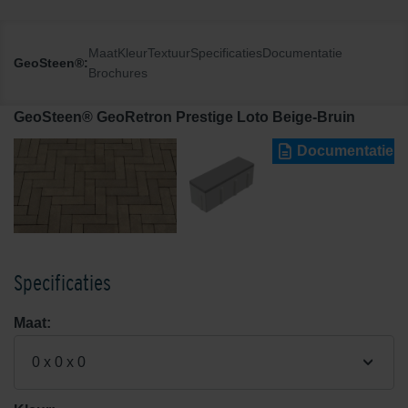
Maat
Kleur
Textuur
Specificaties
Documentatie
GeoSteen®:
Brochures
GeoSteen® GeoRetron Prestige Loto Beige-Bruin
Documentatie
Specificaties
Maat:
0 x 0 x 0