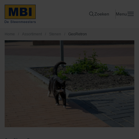
Zoeken
Menu
Home
/
Assortiment
/
Stenen
/
GeoRetron