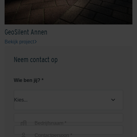
Oxydzwart
Rhijnauwen Rood-Zwart
GeoSilent Annen
Bekijk project
Neem contact op
Wie ben jij? *
Rood/Bruin genuanceerd
Rood/Zwart genuanceerd
Bedrijfsnaam *
Contactpersoon *