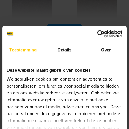
Beeckestijn Donkerbruin
Bruin/Zwart genuanceerd
Toon meer
Textuur
Toestemming
Details
Over
GeoRetron Excellent
Gesloten toplaag van ca. 70% kleurecht natuurlijk
Deze website maakt gebruik van cookies
materiaal (fractie 1-3 mm) gecombineerd met een
We gebruiken cookies om content en advertenties te
optimale mix van natuurlijke grondstoffen.
Cannenburch Geel
Donkerbruin
personaliseren, om functies voor social media te bieden
Premium Protection beschermlaag.
en om ons websiteverkeer te analyseren. Ook delen we
GeoRetron Prestige
informatie over uw gebruik van onze site met onze
Gesloten toplaag van 100% kleurecht natuurlijk
partners voor social media, adverteren en analyse. Deze
partners kunnen deze gegevens combineren met andere
materiaal van een zeer fijne fractie (0-2 mm) voor
informatie die u aan ze heeft verstrekt of die ze hebben
een fluweelzachte uitstraling. Premium Protection
verzameld op basis van uw gebruik van hun services. U
beschermlaag.