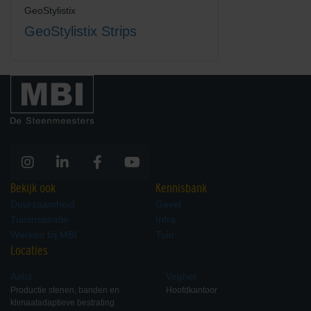
GeoStylistix
GeoStylistix Strips
Bekijk ook
Kennisbank
Duurzaamheid
Gevel
Tuininspiratie
Infra
Werken bij MBI
Tuin
Locaties
Aalst
Veghel
Productie stenen, banden en
Hoofdkantoor
klimaatadaptieve bestrating