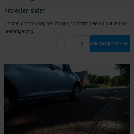
Projecten slider
Samen creëren wij een mooie, comfortabele en duurzame
leefomgeving.
Malberg Rood
Ockenburgh Herfst Nuance
Alle projecten
Oxydgeel
Oxydrood