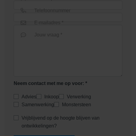
Rosendael Donkergeel
Salentein Rood-Bruin
Telefoonnummer
E-mailadres *
Jouw vraag *
Twickel Rood
Neem contact met me op voor: *
Advies
Inkoop
Verwerking
Samenwerking
Monstersteen
Vrijblijvend op de hoogte blijven van
ontwikkelingen?