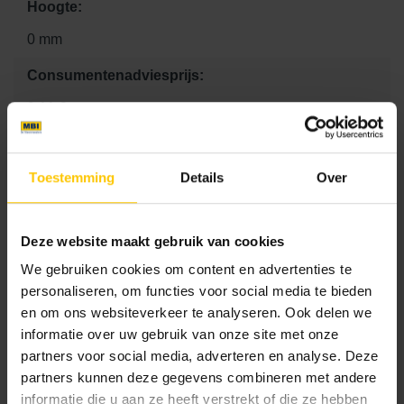
Hoogte:
0 mm
Consumentenadviesprijs:
9.11 €
Projecten slider
Toestemming
Details
Over
Samen creëren wij een mooie, comfortabele en duurzame
leefomgeving.
Deze website maakt gebruik van cookies
We gebruiken cookies om content en advertenties te
Alle projecten
personaliseren, om functies voor social media te bieden
en om ons websiteverkeer te analyseren. Ook delen we
informatie over uw gebruik van onze site met onze
partners voor social media, adverteren en analyse. Deze
partners kunnen deze gegevens combineren met andere
informatie die u aan ze heeft verstrekt of die ze hebben