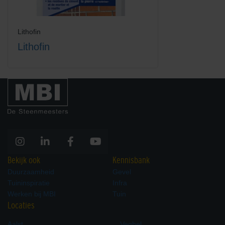
Lithofin
Lithofin
Bekijk ook
Kennisbank
Duurzaamheid
Gevel
Tuininspiratie
Infra
Werken bij MBI
Tuin
Locaties
Aalst
Veghel