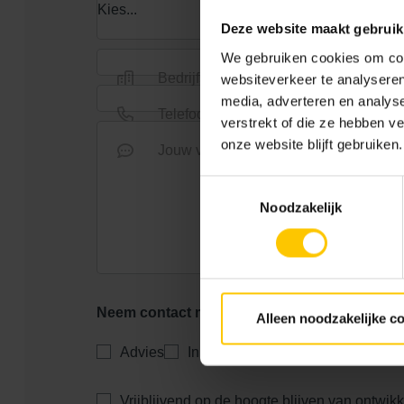
Deze website maakt gebruik
We gebruiken cookies om cont
Bedrijfsnaam *
websiteverkeer te analyseren
media, adverteren en analys
Telefoonnummer
verstrekt of die ze hebben v
onze website blijft gebruiken.
Jouw vraag *
Toestemmingsselectie
Noodzakelijk
Neem contact met me op voor: *
Alleen noodzakelijke c
Advies
Inkoop
Verwerking
Samenw
Vrijblijvend op de hoogte blijven van ontwik