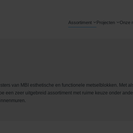
Assortiment
Projecten
Onze 
sters van MBI esthetische en functionele metselblokken. Met a
e een zeer uitgebreid assortiment met ruime keuze onder ander
binnenmuren.