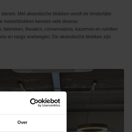
 stenen. Met akoestische blokken wordt de hinderlijke
he metselblokken kennen vele diverse
fabrieken, theaters, conservatoria, kazernes en ruimten
ions en langs snelwegen. De akoestische blokken zijn
Over