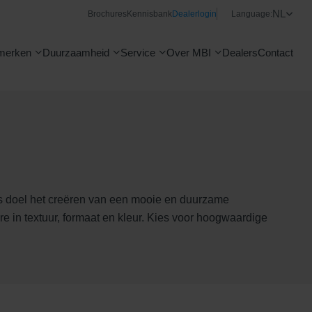
NL
Brochures
Kennisbank
Dealerlogin
Language:
merken
Duurzaamheid
Service
Over MBI
Dealers
Contact
ls doel het creëren van een mooie en duurzame
e in textuur, formaat en kleur. Kies voor hoogwaardige