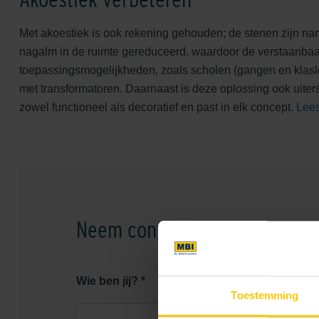
Met akoestiek is ook rekening gehouden; de stenen zijn nam
nagalm in de ruimte gereduceerd, waardoor de verstaanbaa
toepassingsmogelijkheden, zoals scholen (gangen en klaslo
met transformatoren. Daarnaast is deze oplossing ook uiter
zowel functioneel als decoratief en past in elk concept.
Lees
Neem contact op
Wie ben jij? *
Toestemming