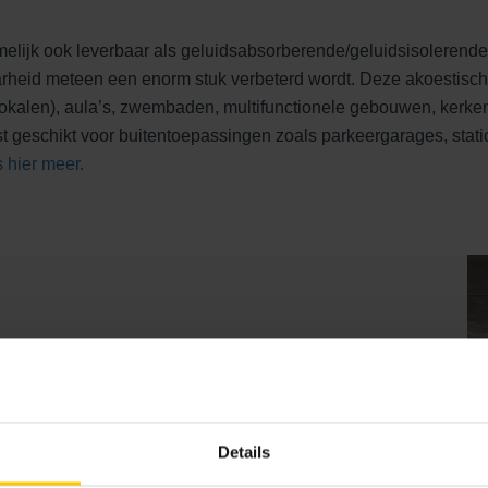
elijk ook leverbaar als geluidsabsorberende/geluidsisolerende
rheid meteen een enorm stuk verbeterd wordt. Deze akoestisc
kalen), aula’s, zwembaden, multifunctionele gebouwen, kerken, 
st geschikt voor buitentoepassingen zoals parkeergarages, stat
 hier meer.
Details