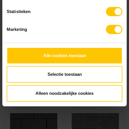
Statistieken
Infra,
Infra, Tuin
Klimaatadaptief,
Tuin
Marketing
Alle cookies toestaan
GeoSteen®
GeoSteen®
GeoRetron
Selectie toestaan
EcoStrook
Privato
Alleen noodzakelijke cookies
Infra, Tuin
Infra, Tuin