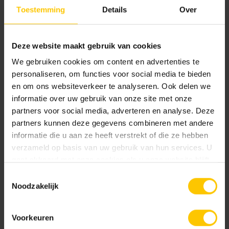
Toestemming
Details
Over
Hortus
Herba Linea
Deze website maakt gebruik van cookies
We gebruiken cookies om content en advertenties te
personaliseren, om functies voor social media te bieden
Infra,
Infra,
en om ons websiteverkeer te analyseren. Ook delen we
Klimaatadaptief,
Klimaatadaptief
informatie over uw gebruik van onze site met onze
Tuin
partners voor social media, adverteren en analyse. Deze
partners kunnen deze gegevens combineren met andere
informatie die u aan ze heeft verstrekt of die ze hebben
verzameld op basis van uw gebruik van hun services. U
gaat akkoord met onze cookies als u onze website blijft
gebruiken.
Toestemmingsselectie
Noodzakelijk
Porodrain
Drainsteen
Voorkeuren