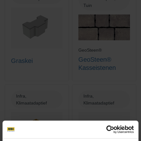
Tuin
GeoSteen®
GeoSteen®
Graskei
Kasseistenen
Infra,
Infra,
Klimaatadaptief
Klimaatadaptief