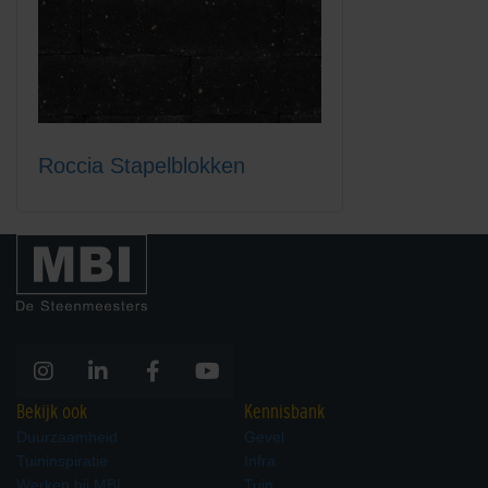
Roccia Stapelblokken
Bekijk ook
Kennisbank
Duurzaamheid
Gevel
Tuininspiratie
Infra
Werken bij MBI
Tuin