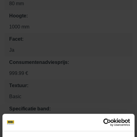
80 mm
Hoogte:
1000 mm
Facet:
Ja
Consumentenadviesprijs:
999.99 €
Textuur:
Basic
Specificatie band:
Rechtstuk
Kleurcode: