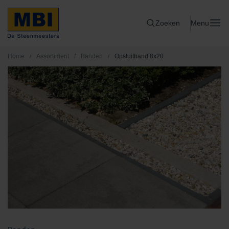
Zoeken
Menu
Home
/
Assortiment
/
Banden
/
Opsluitband 8x20