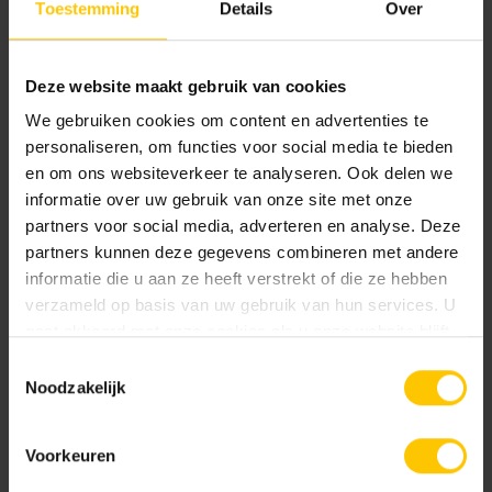
Toestemming
Details
Over
A00
Deze website maakt gebruik van cookies
Maat
We gebruiken cookies om content en advertenties te
personaliseren, om functies voor social media te bieden
8 x 78.5 x 20
8 x 100 x 20
en om ons websiteverkeer te analyseren. Ook delen we
informatie over uw gebruik van onze site met onze
partners voor social media, adverteren en analyse. Deze
Kleur
partners kunnen deze gegevens combineren met andere
informatie die u aan ze heeft verstrekt of die ze hebben
Standaard kleuren
verzameld op basis van uw gebruik van hun services. U
gaat akkoord met onze cookies als u onze website blijft
gebruiken.
Toestemmingsselectie
Noodzakelijk
Voorkeuren