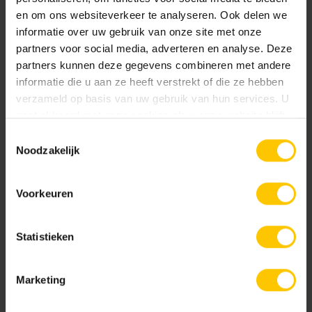
Maat
en om ons websiteverkeer te analyseren. Ook delen we
informatie over uw gebruik van onze site met onze
6 x 100 x 30
partners voor social media, adverteren en analyse. Deze
partners kunnen deze gegevens combineren met andere
informatie die u aan ze heeft verstrekt of die ze hebben
Kleur
verzameld op basis van uw gebruik van hun services. U
gaat akkoord met onze cookies als u onze website blijft
Standaard kleuren
gebruiken.
Toestemmingsselectie
Noodzakelijk
Voorkeuren
Statistieken
Antraciet (A01)
Grijs (A00)
Marketing