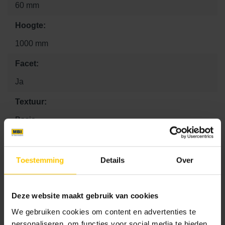
60 mm
Hoogte:
1000 mm
Facet:
Ja
Textuur:
Basic
Specificatie band:
Rechtstuk
Toestemming
Details
Over
Kleurcode:
Deze website maakt gebruik van cookies
A00
We gebruiken cookies om content en advertenties te
personaliseren, om functies voor social media te bieden