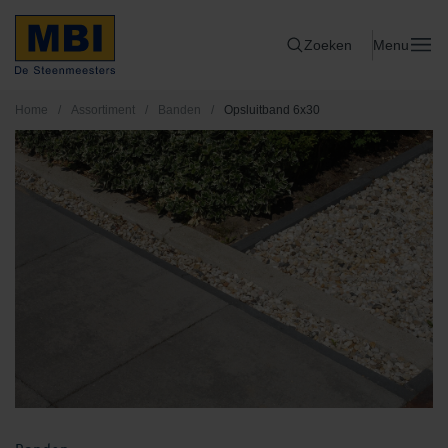
Zoeken
Menu
Home
/
Assortiment
/
Banden
/
Opsluitband 6x30