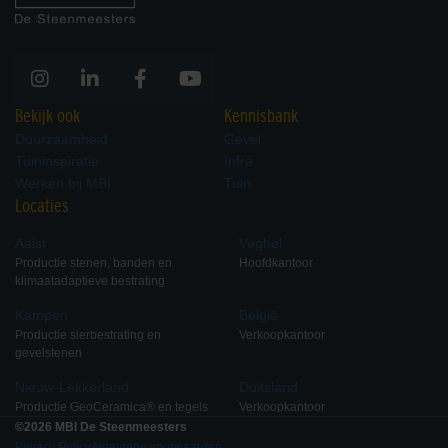
Bekijk ook
Kennisbank
Duurzaamheid
Gevel
Tuininspiratie
Infra
Werken bij MBI
Tuin
Locaties
Aalst
Veghel
Productie stenen, banden en
Hoofdkantoor
klimaatadaptieve bestrating
Kampen
België
Productie sierbestrating en
Verkoopkantoor
gevelstenen
Nieuw-Lekkerland
Duitsland
Productie GeoCeramica® en tegels
Verkoopkantoor
©2026 MBI De Steenmeesters
Privacy Policy
Algemene voorwaarden