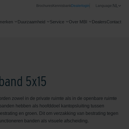
NL
Brochures
Kennisbank
Dealerlogin
Language:
merken
Duurzaamheid
Service
Over MBI
Dealers
Contact
tband 5x15
den zowel in de private ruimte als in de openbare ruimte
banden hebben als hoofddoel kantopsluiting tussen
estrating en groen. Dit om verzakking van bestrating tegen
unctioneren banden als visuele afscheiding.