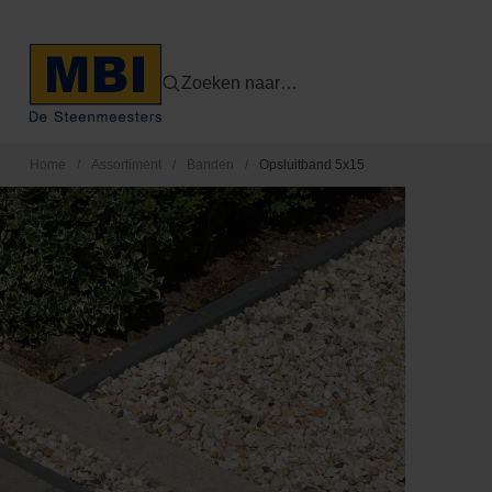
Zoeken naar…
Home
/
Assortiment
/
Banden
/
Opsluitband 5x15