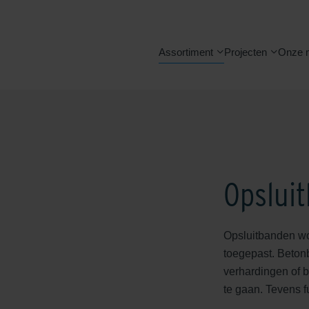
Assortiment
Projecten
Onze 
Opslui
Opsluitbanden wor
toegepast. Beton
verhardingen of b
te gaan. Tevens f