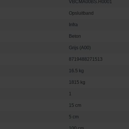
VBCMA00BS.H0001
Opsluitband
Infra
Beton
Grijs (A00)
8719488271513
16.5 kg
1815 kg
1
15 cm
5 cm
100 cm