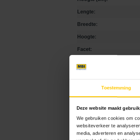
Lengte:
Breedte:
Hoogte:
Facet:
Textuur:
Specificatie band:
Kleurcode:
Toestemming
Deze website maakt gebruik
Maat
We gebruiken cookies om cont
websiteverkeer te analyseren
media, adverteren en analys
5 x 100 x 15