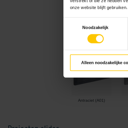
verstrekt of die ze hebben v
onze website blijft gebruiken.
Toestemmingsselectie
Kleur
Noodzakelijk
Standaard kleuren
Alleen noodzakelijke c
Antraciet (A01)