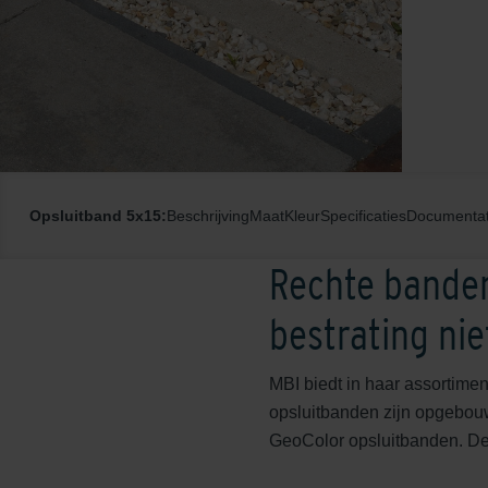
Opsluitband 5x15:
Beschrijving
Maat
Kleur
Specificaties
Documentat
Rechte banden
bestrating ni
MBI biedt in haar assortimen
opsluitbanden zijn opgebouw
GeoColor opsluitbanden. De