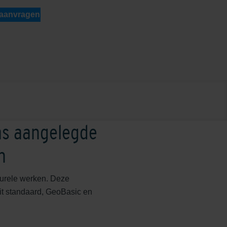
 aanvragen
as aangelegde
n
cturele werken. Deze
it standaard, GeoBasic en