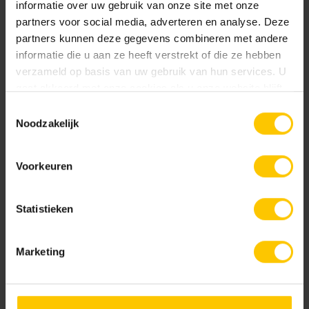
informatie over uw gebruik van onze site met onze
partners voor social media, adverteren en analyse. Deze
partners kunnen deze gegevens combineren met andere
Kleur
informatie die u aan ze heeft verstrekt of die ze hebben
verzameld op basis van uw gebruik van hun services. U
Standaard kleuren
gaat akkoord met onze cookies als u onze website blijft
gebruiken.
Toestemmingsselectie
Noodzakelijk
Voorkeuren
Statistieken
Grijs
Zwart
Marketing
Projecten slider
Samen creëren wij een mooie, comfortabele en duurzame
leefomgeving.