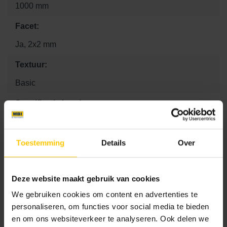
1000 mm
Facet:
Ja, 2x2 mm
Textuur:
Basic
Specificatie band:
Rechtstuk
Kleurcode:
Toestemming
Details
Over
A00
Deze website maakt gebruik van cookies
We gebruiken cookies om content en advertenties te
Maat
personaliseren, om functies voor social media te bieden
en om ons websiteverkeer te analyseren. Ook delen we
12 x 100 x 40