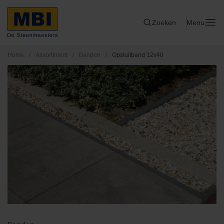
Zoeken
Menu
Home
/
Assortiment
/
Banden
/
Opsluitband 12x40