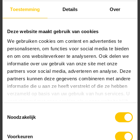
Toestemming
Details
Over
Kleur
Deze website maakt gebruik van cookies
Standaard kleuren
We gebruiken cookies om content en advertenties te
personaliseren, om functies voor social media te bieden
en om ons websiteverkeer te analyseren. Ook delen we
informatie over uw gebruik van onze site met onze
partners voor social media, adverteren en analyse. Deze
partners kunnen deze gegevens combineren met andere
informatie die u aan ze heeft verstrekt of die ze hebben
verzameld op basis van uw gebruik van hun services. U
Basalt
Basaltina
gaat akkoord met onze cookies als u onze website blijft
gebruiken.
Toestemmingsselectie
Noodzakelijk
Voorkeuren