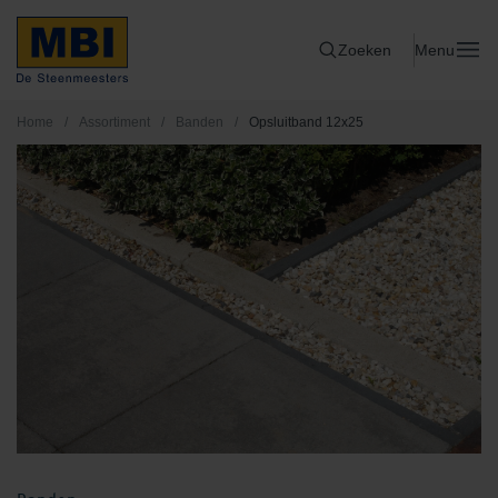
Zoeken
Menu
Home
/
Assortiment
/
Banden
/
Opsluitband 12x25