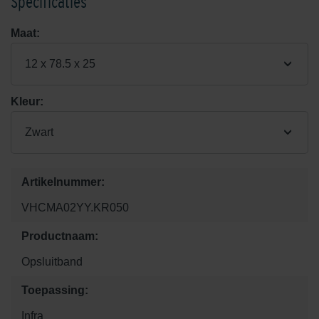
Specificaties
Maat:
12 x 78.5 x 25
Kleur:
Zwart
Artikelnummer:
VHCMA02YY.KR050
Productnaam:
Opsluitband
Toepassing:
Infra