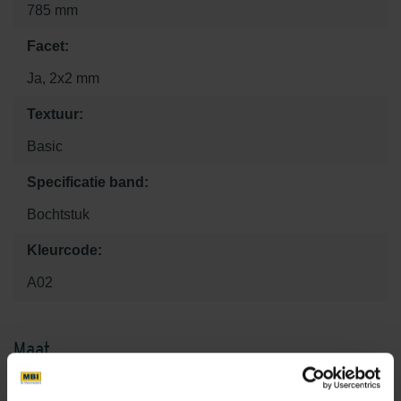
785 mm
Facet:
Ja, 2x2 mm
Textuur:
Basic
Specificatie band:
Bochtstuk
Kleurcode:
A02
Maat
12 x 78.5 x 25
12 x 100 x 25
25 x 0 x 12