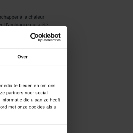
échapper à la chaleur
ent l'ambiance qui a été
s. Les clôtures en bois
tes, le jardin conserve tout
Over
aussi été réfléchi. Avec des
nt l'équilibre du design tout
 media te bieden en om ons
ze partners voor social
nformatie die u aan ze heeft
oord met onze cookies als u
pant le patio avec des
is, plusieurs terrasses ont