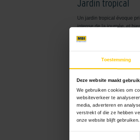
Jardin tropical
Un jardin tropical évoque p
intense de la journée, et bi
créée ici. Les plantes vertes
ajoutent du caractère à l'esp
de même ce sentiment tropic
Toestemming
Ce que l'on remarque bien dan
clôtures et des poteaux sombr
Deze website maakt gebruik
en évitant que l'ensemble 
We gebruiken cookies om cont
websiteverkeer te analyseren
Carreaux de jardin
media, adverteren en analys
verstrekt of die ze hebben v
Dans ce jardin tropical, les
onze website blijft gebruiken.
carreaux effet pierre, et en 
été créées. Ce design convien
Toestemmingsselectie