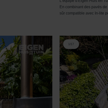
L'équipe d'Eigen Huis en Tui
En combinant des pavés de c
sûr compatible avec In-lite p
1
/
17