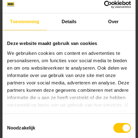
Toestemming
Details
Over
Deze website maakt gebruik van cookies
We gebruiken cookies om content en advertenties te
Matériaux et conception haut de gamme
personaliseren, om functies voor social media te bieden
en om ons websiteverkeer te analyseren. Ook delen we
Briques de parement GeoStylistix
informatie over uw gebruik van onze site met onze
Une grande partie des matériaux haut de gamme utilisés
partners voor social media, adverteren en analyse. Deze
dans le projet O'Sea est constituée de briques de parement
partners kunnen deze gegevens combineren met andere
informatie die u aan ze heeft verstrekt of die ze hebben
et de plaquettes de parement GeoStylistix. Ces briques de
verzameld op basis van uw gebruik van hun services. U
parement, avec leur format long et fin et leur couche
gaat akkoord met onze cookies als u onze website blijft
supérieure inaltérable en granulats naturels, offrent une
gebruiken.
liberté de conception ultime et créent un aspect de façade
Toestemmingsselectie
Noodzakelijk
unique et contemporain. Le choix de
GeoStylistix
souligne
l'importance accordée à la qualité et à la durabilité, en