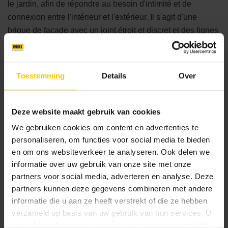
le jardin, afin de répondre au besoin d'intimité et de
connexion entre l'intérieur et l'extérieur. Il s'agit d'une
brique de façade avec un joint étroit et discret et des lignes
verticales subtiles. Grâce à sa grande stabilité
dimensionnelle, la longue brique de parement GeoStylistix
est idéale pour créer une façade épurée. Elle s'harmonise
Toestemming
Details
Over
parfaitement avec l'architecture moderne de la maison tout
en créant une ambiance chaleureuse. Le caractère ouvert
du jardin crée un lien avec le magnifique environnement.
Deze website maakt gebruik van cookies
Dans l'ensemble, cette maison de luxe répond à tous les
We gebruiken cookies om content en advertenties te
souhaits : espace, apparence et fonctionnalité.
personaliseren, om functies voor social media te bieden
en om ons websiteverkeer te analyseren. Ook delen we
informatie over uw gebruik van onze site met onze
Réalisation
partners voor social media, adverteren en analyse. Deze
2020
partners kunnen deze gegevens combineren met andere
informatie die u aan ze heeft verstrekt of die ze hebben
verzameld op basis van uw gebruik van hun services. U
Localisation
gaat akkoord met onze cookies als u onze website blijft
Böcker (DE)