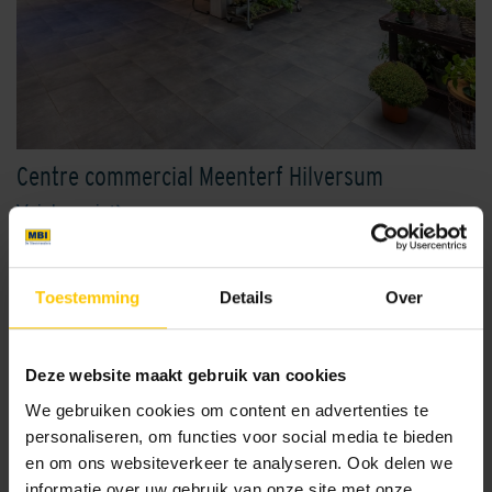
Centre commercial Meenterf Hilversum
Voir le projet
Toestemming
Details
Over
Autres applications:
Façade
Deze website maakt gebruik van cookies
Infrastructure
We gebruiken cookies om content en advertenties te
Jardin
personaliseren, om functies voor social media te bieden
Murs et sols intérieurs
en om ons websiteverkeer te analyseren. Ook delen we
Hospitality & Leisure
informatie over uw gebruik van onze site met onze