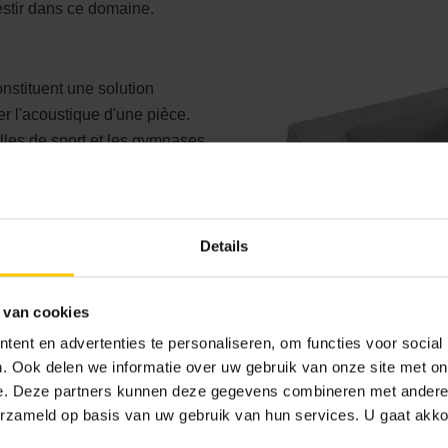
vestir dans ce domaine.
stituent une solution
r l'acoustique d'une pièce.
alles de sport et les gymnases,
ux chocs, mais aussi pour
 vaut en particulier pour les
fréquences de la parole. Ces
gênante dans la pièce, ce qui
Details
Soundblox constitue également
ns une cloison (de séparation)
 van cookies
auteur.
ent en advertenties te personaliseren, om functies voor social
. Ook delen we informatie over uw gebruik van onze site met on
e. Deze partners kunnen deze gegevens combineren met andere i
erzameld op basis van uw gebruik van hun services. U gaat akk
ations possibles, telles que les écoles (couloirs et salles de c