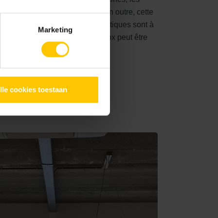
x abritant des transformateurs. En outre, cette
 les autoroutes. Les blocs acoustiques sont à
Marketing
 ou d'un style classique, Soundblox peut être
lle cookies toestaan