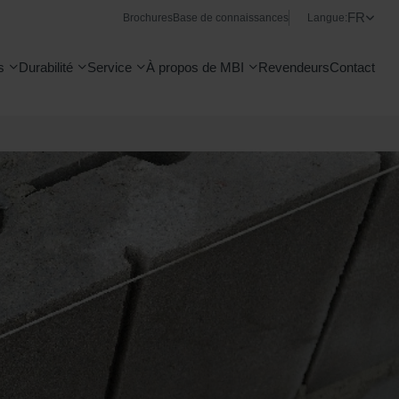
FR
Brochures
Base de connaissances
Langue:
s
Durabilité
Service
À propos de MBI
Revendeurs
Contact