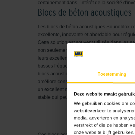
certainement dans l'intérêt de la société d'in
Blocs de béton acoustiques
Les blocs de béton acoustiques Soundblox con
excellente, innovante et abordable pour régule
Cette solution est souvent utilisée dans les s
non seulement en raison de leur résistance a
leurs excellentes propriétés d'absorption. Cela
basses fréquences (bruits de ballons) et les 
blocs acoustiques réduisent la réverbération 
Toestemming
améliore considérablement l'intelligibilité. 
un excellent moyen d'intégrer l'absorption da
Deze website maakt gebruik
stable qui peut également être construite en h
We gebruiken cookies om cont
websiteverkeer te analyseren
media, adverteren en analys
verstrekt of die ze hebben v
onze website blijft gebruiken.
Ces blocs acoustiques ont de nombreuses applic