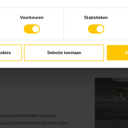
sines, les théâtres, les conservatoires, les casernes et les locau
x applications extérieures telles que les parkings, les gares et
Voorkeuren
Statistieken
nt dans n'importe quel concept. Qu'il s'agisse d'un look industriel
 large choix de couleurs, de films ou de formes.
s.com/
ookies
Selectie toestaan
A
r l'aménagement des espaces
-nous vos coordonnées et nous vous