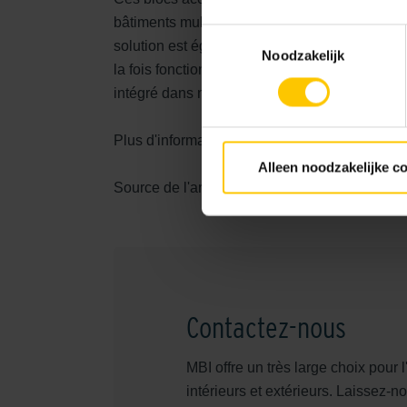
bâtiments multifonctionnels, les églises, les u
Toestemmingsselectie
solution est également parfaitement adaptée au
Noodzakelijk
la fois fonctionnels et décoratifs et s'intègre
intégré dans n'importe quel design grâce à un
Plus d'informations :
www.soundlessacoustic
Alleen noodzakelijke c
Source de l'article : Bouw Totaal
Contactez-nous
MBI offre un très large choix pou
intérieurs et extérieurs. Laissez