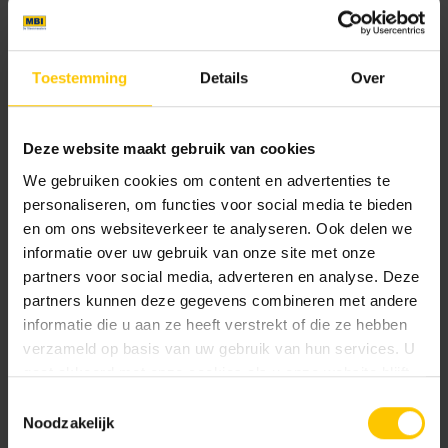
Partagez votre inspiration en matière d'habitat !
Nous sommes constamment à la recherche des plus belles
Toestemming
Details
Over
maisons et des plus beaux bâtiments où nos briques de
parement ont été utilisées afin d'inspirer d'autres
Deze website maakt gebruik van cookies
personnes. Vous avez récemment fait habiller votre façade
avec nos matériaux, tels que
GeoStylistix
ou Rox ?
We gebruiken cookies om content en advertenties te
personaliseren, om functies voor social media te bieden
Remplissez le formulaire ci-dessous et nous viendrons
en om ons websiteverkeer te analyseren. Ook delen we
peut-être chez vous pour prendre des photos
informatie over uw gebruik van onze site met onze
professionnelles. En échange de votre inspiration en
partners voor social media, adverteren en analyse. Deze
matière d'habitat, nous vous enverrons un petit cadeau !
partners kunnen deze gegevens combineren met andere
informatie die u aan ze heeft verstrekt of die ze hebben
verzameld op basis van uw gebruik van hun services. U
Recevez un coffret apéritif !
gaat akkoord met onze cookies als u onze website blijft
gebruiken.
Toestemmingsselectie
Vous avez une façade en briques MBI ? Alors nous avons
Noodzakelijk
quelque chose de spécial pour vous ! Nous vous livrons