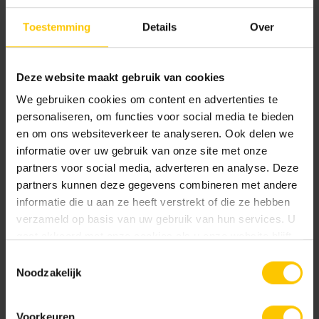
Partagez votre bonheur au jardin !
Toestemming
Details
Over
Nous nous efforçons sans cesse d'inspirer tout le monde
avec divers carreaux dans différents jardins. Pour obtenir
Deze website maakt gebruik van cookies
la meilleure image possible, nous aimerions recevoir des
We gebruiken cookies om content en advertenties te
photos d'un beau jardin avec nos matériaux, tels que
personaliseren, om functies voor social media te bieden
Geosteen®
et
GeoCeramica®
issus des nouvelles
en om ons websiteverkeer te analyseren. Ook delen we
collections.
informatie over uw gebruik van onze site met onze
partners voor social media, adverteren en analyse. Deze
partners kunnen deze gegevens combineren met andere
Recevez un coffret apéritif !
informatie die u aan ze heeft verstrekt of die ze hebben
verzameld op basis van uw gebruik van hun services. U
Vous avez une terrasse avec un dallage décoratif MBI ?
gaat akkoord met onze cookies als u onze website blijft
Avez-vous déjà pu profiter de votre jardin ? Pas encore ?
gebruiken.
Toestemmingsselectie
Alors nous avons quelque chose de spécial pour vous !
Noodzakelijk
Nous vous livrons avec plaisir un coffret apéritif pour
passer une soirée agréable et sans souci.
Voorkeuren