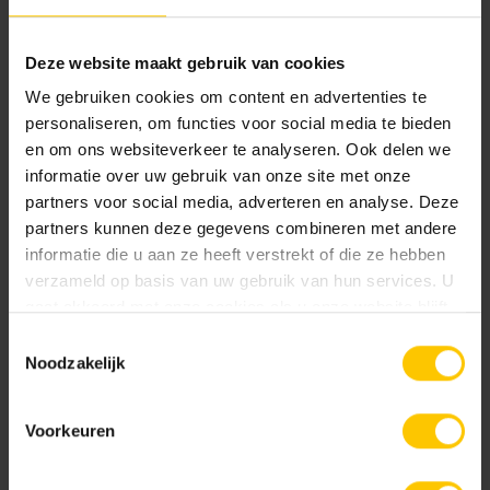
Inspiration de façade
Deze website maakt gebruik van cookies
We gebruiken cookies om content en advertenties te
personaliseren, om functies voor social media te bieden
Entretien
en om ons websiteverkeer te analyseren. Ook delen we
informatie over uw gebruik van onze site met onze
Rénovation
partners voor social media, adverteren en analyse. Deze
partners kunnen deze gegevens combineren met andere
informatie die u aan ze heeft verstrekt of die ze hebben
Fissures et dilatation
verzameld op basis van uw gebruik van hun services. U
gaat akkoord met onze cookies als u onze website blijft
Mettre en oeuvre
gebruiken.
Toestemmingsselectie
Noodzakelijk
Fissures et dilatation
Voorkeuren