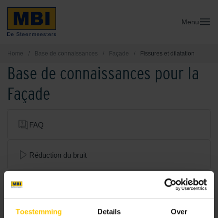
Menu
Home
/
Base de connaissances
/
Façade
/
Fissures et dilatation
Base de connaissances pour la
Façade
FAQ
Réduction du bruit
Façade ventilée
Toestemming
Details
Over
Mortier