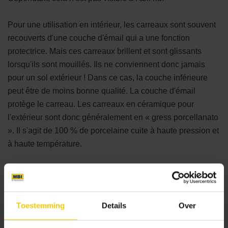
Pour une utilisation en intérieur, les carreaux sont souvent
recouverts d'une couche d'émail qui a une fonction
protectrice. Mais ces carreaux brillent et sont glissants
lorsqu'ils sont mouillés. Ils ne conviennent donc jamais
pour un sol extérieur ! Dans ce cas, la couche inférieure
peut être de moins bonne qualité. La couche d'émail
protège le carreau. Les carreaux en céramique pour
l'extérieur sont donc généralement en « gress porcellanato
». Il s'agit de 100 % de porcelaine cuite à haute pression et
à haute température.
Notre gamme de carreaux de jardin en céramique présente
une très bonne adhérence, ce qui les rend adaptés à une
utilisation en extérieur. Peut-on également poser ces
Toestemming
Details
Over
carreaux à l'intérieur ? Oui, c'est tout à fait possible. Mais il
faut alors tenir compte du fait que le nettoyage (lavage) est