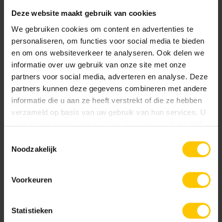
un peu plus difficile qu'avec des carreaux en céramique
Deze website maakt gebruik van cookies
d'intérieur.
We gebruiken cookies om content en advertenties te
Les carreaux en céramique pour l'extérieur sont plus
personaliseren, om functies voor social media te bieden
épais
en om ons websiteverkeer te analyseren. Ook delen we
informatie over uw gebruik van onze site met onze
Comme les carreaux extérieurs sont soumis à des
partners voor social media, adverteren en analyse. Deze
conditions plus difficiles et à des charges plus lourdes, ils
partners kunnen deze gegevens combineren met andere
sont plus épais. À l'intérieur, les carreaux en céramique
informatie die u aan ze heeft verstrekt of die ze hebben
sont posés sur un sol en béton. Le carreau lui-même n'a
verzameld op basis van uw gebruik van hun services. U
donc pas grand-chose à supporter. À l'extérieur, le support
gaat akkoord met onze cookies als u onze website blijft
est plus fragile. Le carreau doit donc pouvoir supporter
gebruiken.
Toestemmingsselectie
davantage. L'épaisseur minimale pour l'extérieur est de 2
Noodzakelijk
cm et peut aller jusqu'à 5 cm. Si vous souhaitez savoir en
quoi consiste la pose d'un sol extérieur en céramique,
Voorkeuren
consultez les instructions de mise en œuvre ci-dessous.
Pose de dalles combinées en béton et céramique
Statistieken