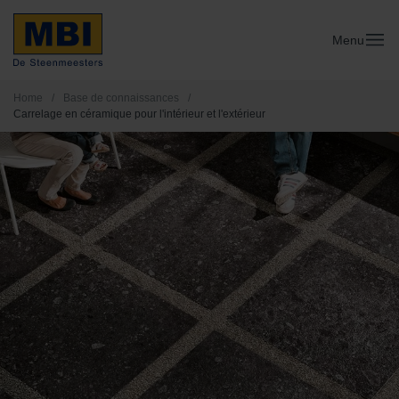
Menu
Home
/
Base de connaissances
/
Carrelage en céramique pour l'intérieur et l'extérieur