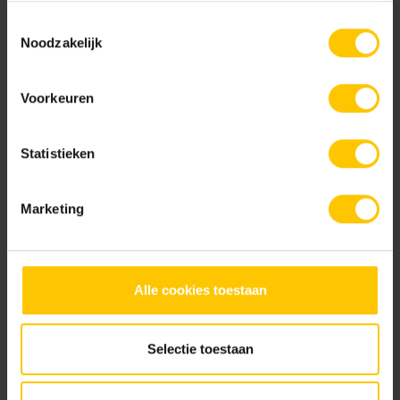
gebruiken.
Toestemmingsselectie
Partager le message:
Noodzakelijk
Voorkeuren
Statistieken
Plus d'actualités
Marketing
Alle cookies toestaan
Selectie toestaan