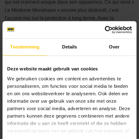
qui est vraiment unique dans son apparence. Ce qui rend «
Le Moderne Mondriaan » encore plus distinctif, c'est
l'accent mis sur la protection à long terme. Avec la
possibilité de doter le pavage décoratif de Protection
Factor 40, une dalle extrêmement facile à entretenir est
réalisée. GeoCorso en est un excellent exemple, avec son
Toestemming
Details
Over
scellage spécial qui garantit la durabilité et la conservation
de l'esthétique.
Deze website maakt gebruik van cookies
Enrichissez votre espace extérieur avec la classe
We gebruiken cookies om content en advertenties te
distinctive de « Le Moderne Mondriaan » et apportez-lui
personaliseren, om functies voor social media te bieden
une touche artistique et contemporaine qui dépasse les
en om ons websiteverkeer te analyseren. Ook delen we
normes. Découvrez un monde où le pavage décoratif est
informatie over uw gebruik van onze site met onze
plus que fonctionnel ; c'est une véritable expression d'art et
partners voor social media, adverteren en analyse. Deze
de style.
partners kunnen deze gegevens combineren met andere
informatie die u aan ze heeft verstrekt of die ze hebben
verzameld op basis van uw gebruik van hun services. U
Découvrez toute la collection sur notre page de gamme.
gaat akkoord met onze cookies als u onze website blijft