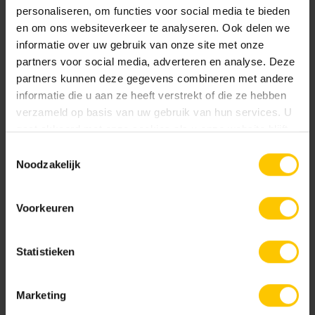
personaliseren, om functies voor social media te bieden
en om ons websiteverkeer te analyseren. Ook delen we
informatie over uw gebruik van onze site met onze
partners voor social media, adverteren en analyse. Deze
1
/
10
partners kunnen deze gegevens combineren met andere
informatie die u aan ze heeft verstrekt of die ze hebben
verzameld op basis van uw gebruik van hun services. U
gaat akkoord met onze cookies als u onze website blijft
gebruiken.
Toestemmingsselectie
Noodzakelijk
Voorkeuren
Statistieken
Partager le message:
Marketing