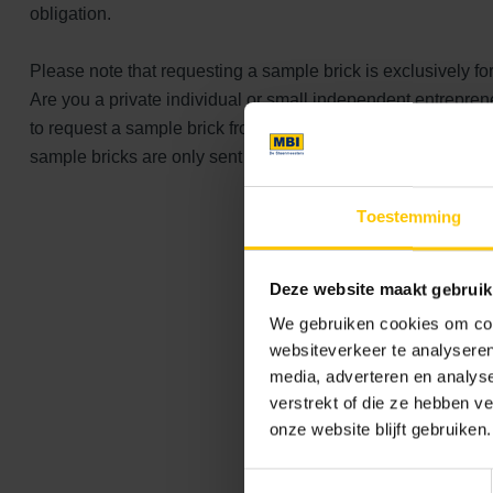
obligation.
Please note that requesting a sample brick is exclusively fo
Are you a private individual or small independent entrepre
to request a sample brick from the respective building materi
sample bricks are only sent within the Netherlands and Bel
Toestemming
Deze website maakt gebruik
We gebruiken cookies om cont
websiteverkeer te analyseren
media, adverteren en analys
verstrekt of die ze hebben v
onze website blijft gebruiken.
Toestemmingsselectie