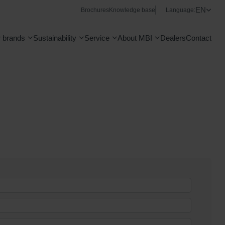
EN
Brochures
Knowledge base
Language:
 brands
Sustainability
Service
About MBI
Dealers
Contact