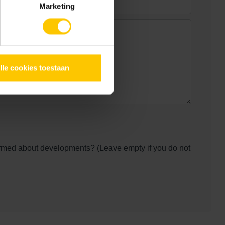
Marketing
lle cookies toestaan
ormed about developments? (Leave empty if you do not