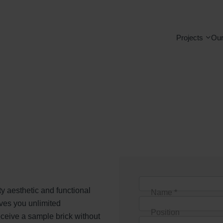
Projects
Our
ty aesthetic and functional
Name *
ives you unlimited
Position
receive a sample brick without