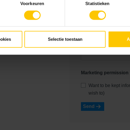
Voorkeuren
Statistieken
Explanatory note
ookies
Selectie toestaan
A
Marketing permission
Want to be kept inf
wish to)
Send