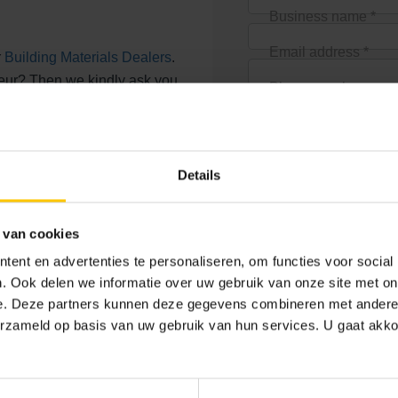
Business name *
Email address *
r
Building Materials Dealers
.
neur? Then we kindly ask you
Phone number
als dealer. In addition,
Address (not a PO B
gium.
Zip code *
Details
Location *
Country *
 van cookies
ent en advertenties te personaliseren, om functies voor social
. Ook delen we informatie over uw gebruik van onze site met on
e. Deze partners kunnen deze gegevens combineren met andere i
erzameld op basis van uw gebruik van hun services. U gaat akk
Select brick *