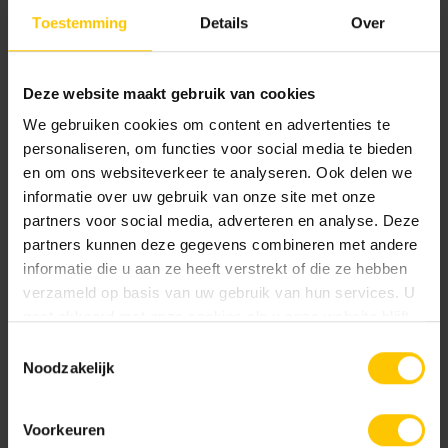
Toestemming
Details
Over
Deze website maakt gebruik van cookies
GeoSilent Annen
We gebruiken cookies om content en advertenties te
View project
personaliseren, om functies voor social media te bieden
en om ons websiteverkeer te analyseren. Ook delen we
informatie over uw gebruik van onze site met onze
partners voor social media, adverteren en analyse. Deze
partners kunnen deze gegevens combineren met andere
Other applications:
informatie die u aan ze heeft verstrekt of die ze hebben
Facade
verzameld op basis van uw gebruik van hun services. U
Infrastructure
gaat akkoord met onze cookies als u onze website blijft
Garden
gebruiken.
Toestemmingsselectie
Interior walls and floors
Noodzakelijk
Hospitality & Leisure
Carpark
Voorkeuren
Noise-reducing paving