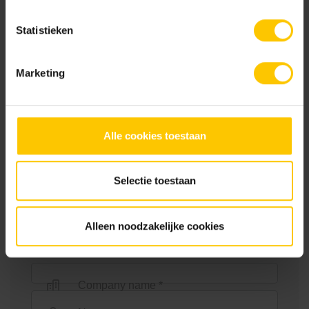
Busstop
Business site
Statistieken
Office building
Educational institution
Marketing
Open paving
Healthcare facility
Shopping center
Alle cookies toestaan
Contact us
Selectie toestaan
MBI offers a very wide choice for the design of
indoor and outdoor spaces. Leave your details and
Alleen noodzakelijke cookies
we will contact you a.s.a.p..
Company name *