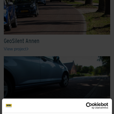
GeoSilent Annen
View project