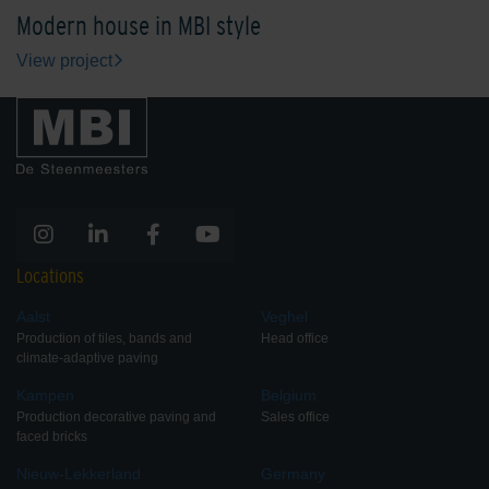
Modern house in MBI style
View project
Locations
Aalst
Veghel
Production of tiles, bands and
Head office
climate-adaptive paving
Kampen
Belgium
Production decorative paving and
Sales office
faced bricks
Nieuw-Lekkerland
Germany