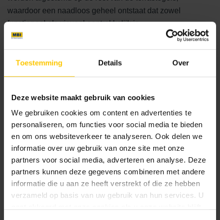
waardoor een naadloos geheel ontstaat dat zowel
functioneel als visueel aantrekkelijk is.
Perfectie in detail
Toestemming
Details
Over
Bij het ontwerpen van een buitenruimte wordt steeds vaker
de voorkeur gegeven aan een naadloos ontwerp waarin
Deze website maakt gebruik van cookies
alles in elkaar overloopt. Dit zorgt niet alleen voor een
strakke en moderne uitstraling, maar ook voor een gevoel
We gebruiken cookies om content en advertenties te
van rust en continuïteit. Binnen de GeoCeramica® collectie
personaliseren, om functies voor social media te bieden
en om ons websiteverkeer te analyseren. Ook delen we
kunnen van elk design maatwerk elementen worden
informatie over uw gebruik van onze site met onze
besteld, waardoor er eindeloze mogelijkheden zijn om een
partners voor social media, adverteren en analyse. Deze
buitenruimte volledig naar wens te maken.
partners kunnen deze gegevens combineren met andere
informatie die u aan ze heeft verstrekt of die ze hebben
Conclusie
verzameld op basis van uw gebruik van hun services. U
gaat akkoord met onze cookies als u onze website blijft
Camping Ginsterveld heeft met de keuze voor 100x100 cm
gebruiken.