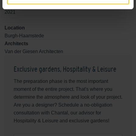
Realization
2021
Location
Burgh-Haamstede
Architects
Van der Giesen Architecten
Exclusive gardens, Hospitality & Leisure
The preparation phase is the most important
moment of the entire project. That's where you
determine the atmosphere and look of your project.
Are you a designer? Schedule a no-obligation
consultation with Chantal, our advisor for
Hospitality & Leisure and exclusive gardens!