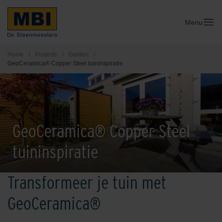
Menu
Home
/
Projects
/
Garden
/
GeoCeramica® Copper Steel tuininspiratie
GeoCeramica® Copper Steel
tuininspiratie
Transformeer je tuin met
GeoCeramica®