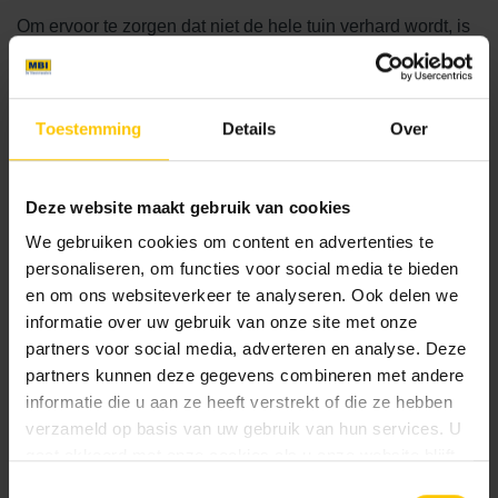
Om ervoor te zorgen dat niet de hele tuin verhard wordt, is
er gekozen om in het middelste gedeelte van de tuin rode
kiezelstenen te leggen met daartussen de tegels als een
pad naar de achterkant van de tuin toe.
Toestemming
Details
Over
De staptegels zorgen voor een mooi contrast en is er een
terras tegen de woning aan, én is er achter in de tuin nog
Deze website maakt gebruik van cookies
een extra zitplaats met overkapping gemaakt. Dit creëert
We gebruiken cookies om content en advertenties te
veel ruimte en de bewoners kunnen hierdoor het hele jaar
personaliseren, om functies voor social media te bieden
door extra genieten van hun tuin. Aan de zijkant van de tuin
en om ons websiteverkeer te analyseren. Ook delen we
is ook gespeeld met elementen. Het 3D effect geeft een
informatie over uw gebruik van onze site met onze
levendig gevoel in de tuin. Kijk voor meer inspiratie over
partners voor social media, adverteren en analyse. Deze
borders, bloembakken en tuinmuurtjes bij ons assortiment
partners kunnen deze gegevens combineren met andere
stapelblokken
.
informatie die u aan ze heeft verstrekt of die ze hebben
verzameld op basis van uw gebruik van hun services. U
gaat akkoord met onze cookies als u onze website blijft
gebruiken.
Realization
Toestemmingsselectie