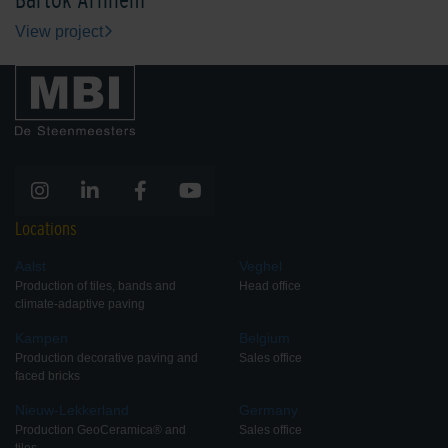
View project
Locations
Aalst
Veghel
Production of tiles, bands and
Head office
climate-adaptive paving
Kampen
Belgium
Production decorative paving and
Sales office
faced bricks
Nieuw-Lekkerland
Germany
Production GeoCeramica® and
Sales office
tiles