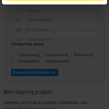
Company name *
Name
Phone number
E-mailadress
Your question
Contact me about
Consultancy
Procurement
Processing
Cooperation
Sample-stone
Request information
More inspiring projects
Together, we create a beautiful, comfortable, and
sustainable living environment.