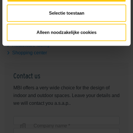
Busstop
Selectie toestaan
Business site
Office building
Educational institution
Alleen noodzakelijke cookies
Open paving
Healthcare facility
Shopping center
Contact us
MBI offers a very wide choice for the design of
indoor and outdoor spaces. Leave your details and
we will contact you a.s.a.p..
Company name *