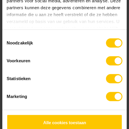
partners voor social media, adverteren en analyse. Deze
partners kunnen deze gegevens combineren met andere
informatie die u aan ze heeft verstrekt of die ze hebben
verzameld op basis van uw gebruik van hun services. U
gaat akkoord met onze cookies als u onze website blijft
Brainport Human Campus
gebruiken.
Toestemmingsselectie
Noodzakelijk
View project
Voorkeuren
Other applications:
Statistieken
Facade
Infrastructure
Marketing
Garden
Interior walls and floors
Hospitality & Leisure
Carpark
Alle cookies toestaan
Noise-reducing paving