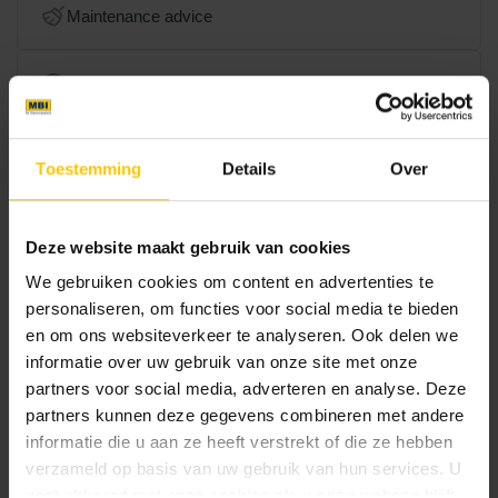
Maintenance advice
Processing advice
Water in the garden
Toestemming
Details
Over
Designtips & Garden inspiration
Deze website maakt gebruik van cookies
We gebruiken cookies om content en advertenties te
personaliseren, om functies voor social media te bieden
en om ons websiteverkeer te analyseren. Ook delen we
Inspire others with your garden!
informatie over uw gebruik van onze site met onze
Read article
partners voor social media, adverteren en analyse. Deze
partners kunnen deze gegevens combineren met andere
informatie die u aan ze heeft verstrekt of die ze hebben
verzameld op basis van uw gebruik van hun services. U
Turn your roof terrace into an eye-catcher
gaat akkoord met onze cookies als u onze website blijft