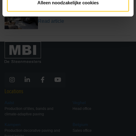
Alleen noodzakelijke cookies
Creating a garden design
Read article
Locations
Aalst
Veghel
Production of tiles, bands and
Head office
climate-adaptive paving
Kampen
Belgium
Production decorative paving and
Sales office