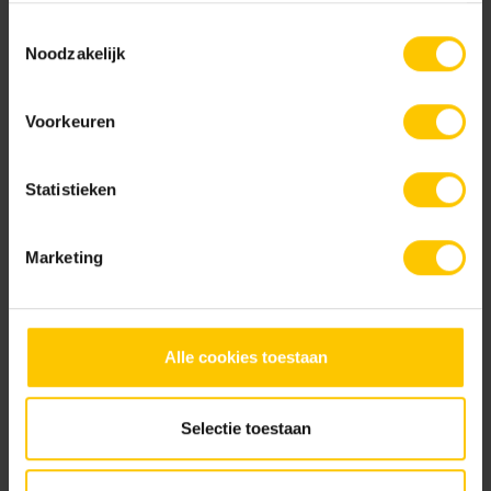
Read article
gebruiken.
Toestemmingsselectie
Noodzakelijk
Voorkeuren
Autumn: the forgotten gardening season
Read article
Statistieken
Marketing
Garden inspiration
Read article
Alle cookies toestaan
Garden wall
Selectie toestaan
Read article