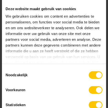
Home inspiration
Deze website maakt gebruik van cookies
We gebruiken cookies om content en advertenties te
Maintenance
personaliseren, om functies voor social media te bieden
en om ons websiteverkeer te analyseren. Ook delen we
Renovation
informatie over uw gebruik van onze site met onze
partners voor social media, adverteren en analyse. Deze
partners kunnen deze gegevens combineren met andere
Cracking and dilatation
informatie die u aan ze heeft verstrekt of die ze hebben
verzameld op basis van uw gebruik van hun services. U
gaat akkoord met onze cookies als u onze website blijft
Processing
gebruiken.
Toestemmingsselectie
Noodzakelijk
Ventilated facade
Voorkeuren
Statistieken
Stainless Steel Joint Grids