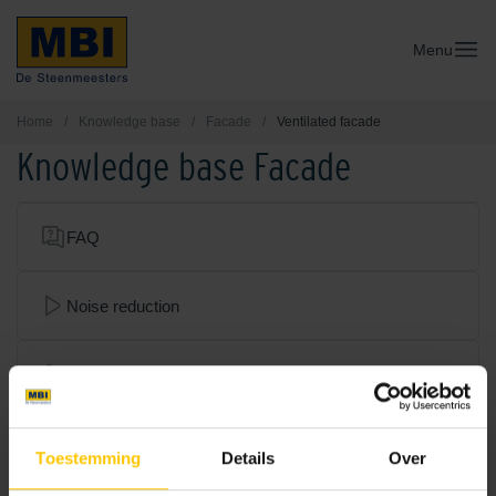
Menu
Home
/
Knowledge base
/
Facade
/
Ventilated facade
Knowledge base Facade
FAQ
Noise reduction
Ventilated facade
Mortar
Toestemming
Details
Over